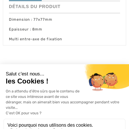
DÉTAILS DU PRODUIT
Dimension : 77x77mm
Epaisseur : 8mm
Multi entre-axe de fixation
L'ACTU 100%
VOLET ROULANT

PRODUITS

SERVICES

INFORMATIONS
