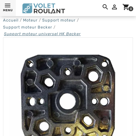
0,

shopping_cart
0
MENU
Accueil
Moteur
Support moteur
Support moteur Becker
Support moteur universel HK Becker