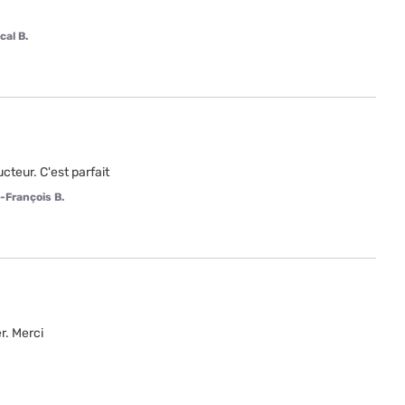
cal B.
cteur. C'est parfait
-François B.
r. Merci