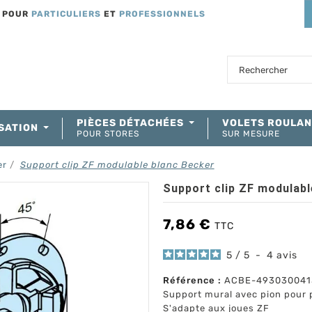
T POUR
PARTICULIERS
ET
PROFESSIONNELS
PIÈCES DÉTACHÉES
VOLETS ROULA
SATION
POUR STORES
SUR MESURE
er
Support clip ZF modulable blanc Becker
Support clip ZF modulabl
7,86 €
TTC
5
/
5
-
4
avis
Référence :
ACBE-493030041
Support mural avec pion pour 
S'adapte aux joues ZF