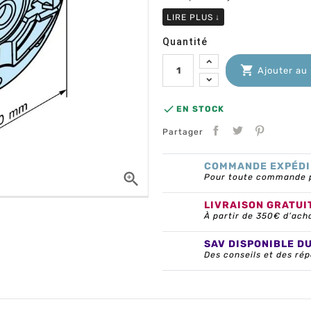
LIRE PLUS
↓
Quantité

Ajouter au

EN STOCK
Partager
COMMANDE EXPÉDI

Pour toute commande pa
LIVRAISON GRATUI
À partir de 350€ d’ach
SAV DISPONIBLE D
Des conseils et des rép