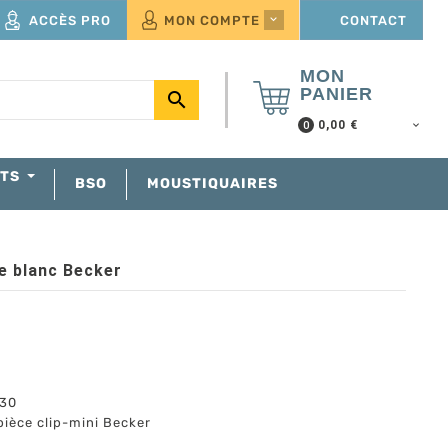
ACCÈS PRO
MON COMPTE
CONTACT

MON
PANIER

0,00 €
0
NTS
BSO
MOUSTIQUAIRES
e blanc Becker
30
pièce clip-mini Becker