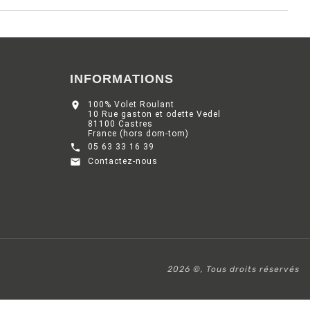
INFORMATIONS

100% Volet Roulant
10 Rue gaston et odette Vedel
81100 Castres
France (hors dom-tom)

05 63 33 16 39

Contactez-nous
2026 ©, Tous droits réservés