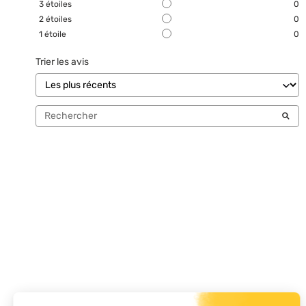
3
étoiles
0
2
étoiles
0
1
étoile
0
Trier les avis