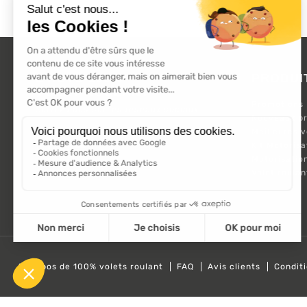
L'ACTU 100%
PRODUI
VOLET ROULANT
Promotions
Suivez-nous sur les réseaux sociaux.
Nouveaux pr
Meilleures 
Kit Motorisa
Motorisatio
Volet roula
A propos de 100% volets roulant
FAQ
Avis clients
Condit