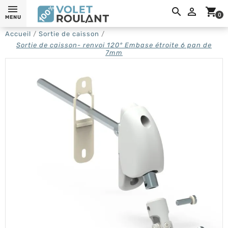
0,

shopping_cart
0
MENU
Accueil
Sortie de caisson
Sortie de caisson- renvoi 120° Embase étroite 6 pan de
7mm