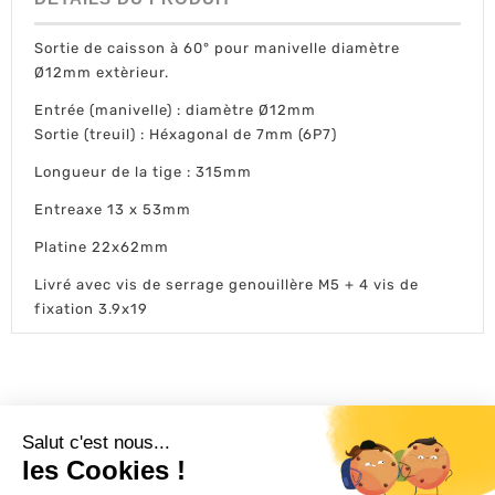
Sortie de caisson à 60° pour manivelle diamètre
Ø12mm extèrieur.
Entrée (manivelle) : diamètre Ø12mm
Sortie (treuil) : Héxagonal de 7mm (6P7)
Longueur de la tige : 315mm
Entreaxe 13 x 53mm
Platine 22x62mm
Livré avec vis de serrage genouillère M5 + 4 vis de
fixation 3.9x19
L'ACTU 100%
VOLET ROULANT

PRODUITS