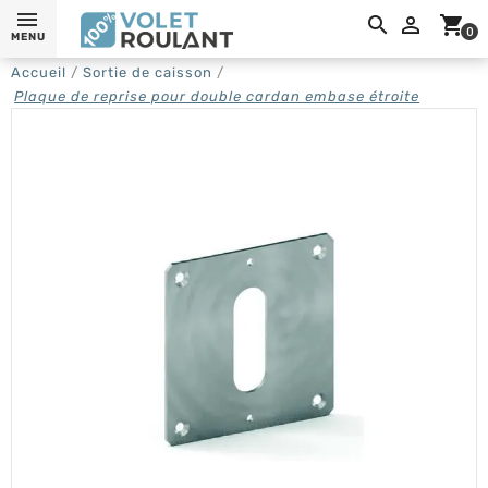
0,

shopping_cart
0
MENU
Accueil
Sortie de caisson
Plaque de reprise pour double cardan embase étroite