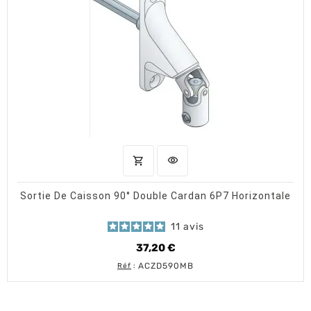
shopping_cart
visibility
AJOUTER AU PANIER
APERÇU RAPIDE
Sortie De Caisson 90° Double Cardan 6P7 Horizontale
11
avis
37,20 €
Prix
ACZD590MB
Réf
: