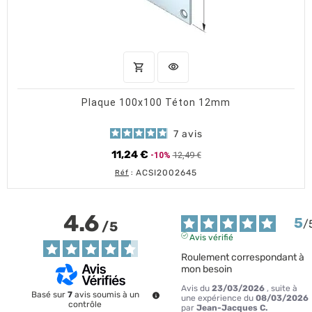
shopping_cart
visibility
AJOUTER AU PANIER
APERÇU RAPIDE
Plaque 100x100 Téton 12mm
7
avis
11,24 €
12,49 €
-10%
Prix de base
Prix
ACSI2002645
Réf
:
4.6
5
/
/
5
Avis vérifié
Roulement correspondant à 
mon besoin
Avis du
23/03/2026
, suite à
Basé sur
7
avis soumis à un
une expérience du
08/03/2026
contrôle
par
Jean-Jacques C.