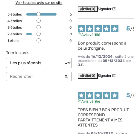
Voir tous les avis sur ce site
Utile
(0)
Signaler
5
étoiles
6
4
étoiles
0
5
3
étoiles
0
/
2
étoiles
1
Avis vérifié
1
étoile
0
Bon produit, correspond à 
celui d'origine.
Trier les avis
Avis du
16/12/2024
, suite à une
expérience du
05/12/2024
par
J.F.
Utile
(0)
Signaler
5
/
Avis vérifié
TRES BIEN ? BON PRODUIT 
CORRESPOND 
PARFAITTEMENT A MES 
ATTENTES
Avis du
05/10/2022
, suite à