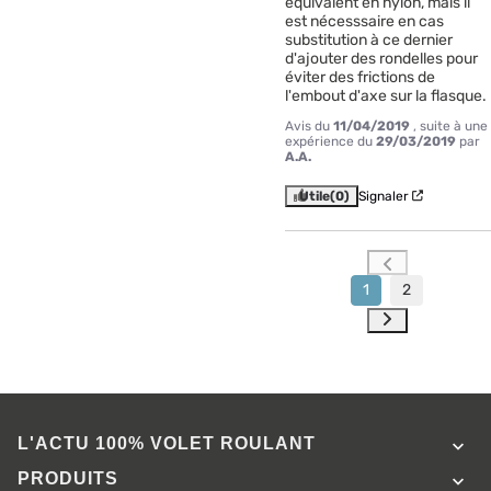
équivalent en nylon, mais il 
est nécesssaire en cas 
substitution à ce dernier 
d'ajouter des rondelles pour 
éviter des frictions de 
l'embout d'axe sur la flasque.
Avis du
11/04/2019
, suite à une
expérience du
29/03/2019
par
A.A.
Utile
(0)
Signaler
1
2
L'ACTU 100%
VOLET ROULANT

PRODUITS
