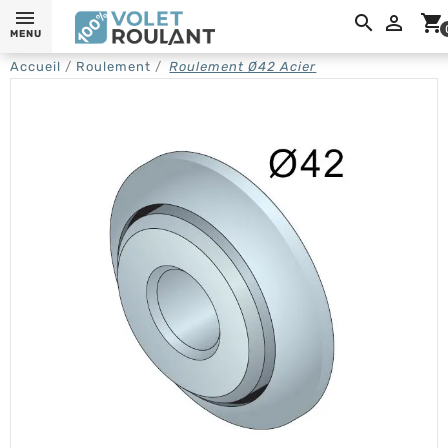

shopping_cart
MENU
Accueil
Roulement
Roulement Ø42 Acier