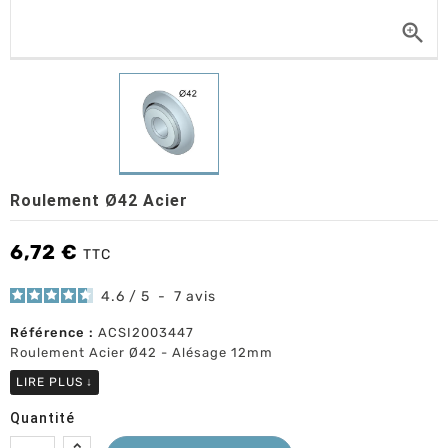

Roulement Ø42 Acier
6,72 €
TTC
4.6
/
5
-
7
avis
Référence :
ACSI2003447
Roulement Acier Ø42 - Alésage 12mm
LIRE PLUS
↓
Quantité