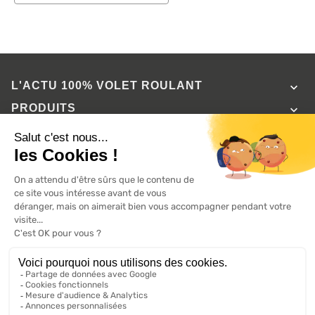
L'ACTU 100%
VOLET ROULANT

PRODUITS

SERVICES

INFORMATIONS

A propos de 100% volets roulant
FAQ
Avis clients
Conditions générales de vente
Mentions légales
2026 ©, Tous droits réservés