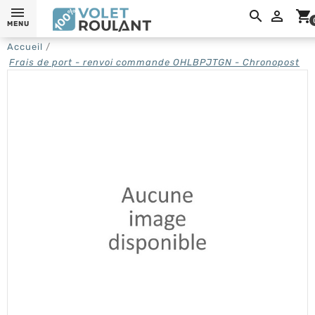

shopping_cart
MENU
Accueil
Frais de port - renvoi commande OHLBPJTGN - Chronopost