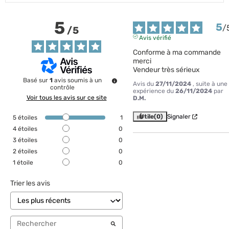
5
5
/
/
5
Avis vérifié
Conforme à ma commande 
merci

Vendeur très sérieux
Basé sur
1
avis soumis à un
Avis du
27/11/2024
, suite à une
contrôle
expérience du
26/11/2024
par
Voir tous les avis sur ce site
D.M.
Utile
(0)
Signaler
5
étoiles
1
4
étoiles
0
3
étoiles
0
2
étoiles
0
1
étoile
0
Trier les avis