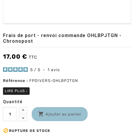
Frais de port - renvoi commande OHLBPJTGN -
Chronopost
17,00 €
TTC
5
/
5
-
1
avis
Référence :
FPDIVERS-OHLBPJTGN
LIRE PLUS
↓
Quantité

Ajouter au panier

RUPTURE DE STOCK