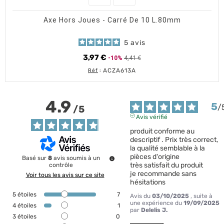
Axe Hors Joues - Carré De 10 L.80mm
5
avis
3,97 €
4,41 €
-10%
Prix de base
Prix
ACZA613A
Réf
:
4.9
5
/
/
5
Avis vérifié
produit conforme au 
descriptif . Prix très correct, 
la qualité semblable à la 
pièces d'origine 

Basé sur
8
avis soumis à un
très satisfait du produit

contrôle
je recommande sans 
Voir tous les avis sur ce site
hésitations
5
étoiles
7
Avis du
03/10/2025
, suite à
une expérience du
19/09/2025
4
étoiles
1
par
Delelis J.
3
étoiles
0