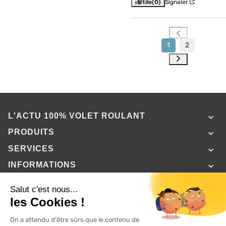
Utile
(0)
Signaler
1
2
L'ACTU 100%
VOLET ROULANT

PRODUITS

SERVICES

INFORMATIONS

A propos de 100% volets roulant
FAQ
Avis clients