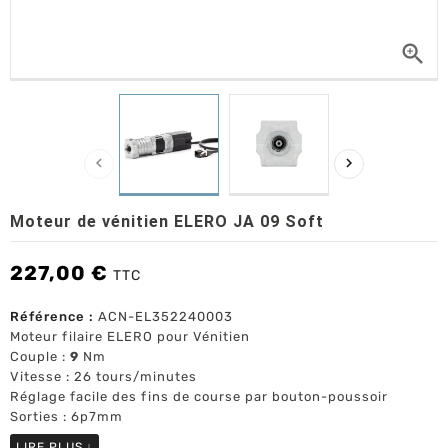



Moteur de vénitien ELERO JA 09 Soft
227,00 €
TTC
Référence :
ACN-EL352240003
Moteur filaire ELERO pour Vénitien
Couple :
9
Nm
Vitesse : 26 tours/minutes
Réglage facile des fins de course par bouton-poussoir
Sorties : 6p7mm
LIRE PLUS
↓