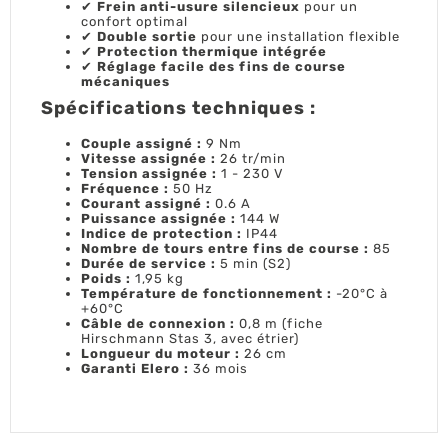
✔
Frein anti-usure silencieux
pour un
confort optimal
✔
Double sortie
pour une installation flexible
✔
Protection thermique intégrée
✔
Réglage facile des fins de course
mécaniques
Spécifications techniques :
Couple assigné :
9 Nm
Vitesse assignée :
26 tr/min
Tension assignée :
1 - 230 V
Fréquence :
50 Hz
Courant assigné :
0.6 A
Puissance assignée :
144 W
Indice de protection :
IP44
Nombre de tours entre fins de course :
85
Durée de service :
5 min (S2)
Poids :
1,95 kg
Température de fonctionnement :
-20°C à
+60°C
Câble de connexion :
0,8 m (fiche
Hirschmann Stas 3, avec étrier)
Longueur du moteur :
26 cm
Garanti Elero :
36 mois