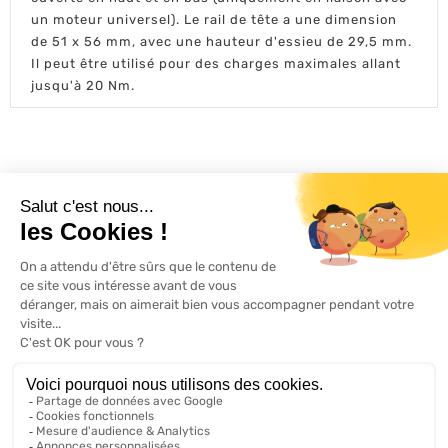
un moteur universel). Le rail de tête a une dimension
de 51 x 56 mm, avec une hauteur d'essieu de 29,5 mm.
Il peut être utilisé pour des charges maximales allant
jusqu'à 20 Nm.
L'ACTU 100%
VOLET ROULANT

PRODUITS

SERVICES

INFORMATIONS

A propos de 100% volets roulant
FAQ
Avis clients