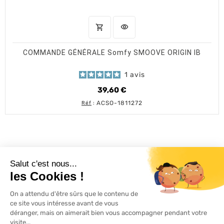
shopping_cart
visibility
AJOUTER AU PANIER
APERÇU RAPIDE
COMMANDE GÉNÉRALE Somfy SMOOVE ORIGIN IB
1
avis
39,60 €
Prix
ACSO-1811272
Réf
:
L'ACTU 100%
VOLET ROULANT

PRODUITS

SERVICES

INFORMATIONS
