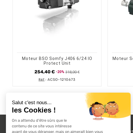
shopping_cart
visibility
AJOUTER AU PANIER
APERÇU RAPIDE
Moteur BSO Somfy J406 6/24 IO
Moteur S
Protect Unit
254,40 €
318,00 €
-20%
Prix
Prix
de
ACSO-1210673
Réf
:
base
L'ACTU 100%
PRODUI