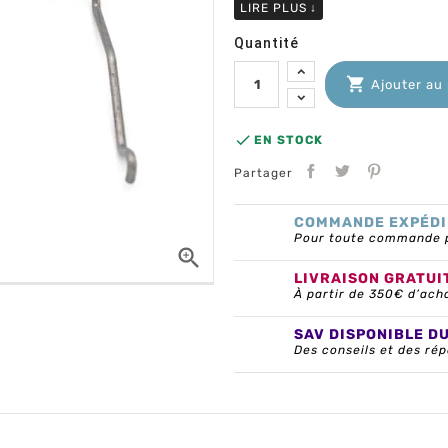
LIRE PLUS
↓
Quantité

Ajouter au

EN STOCK
Partager
COMMANDE EXPÉDI
Pour toute commande pa

LIVRAISON GRATUI
À partir de 350€ d’ach
SAV DISPONIBLE D
Des conseils et des rép