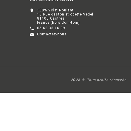

100% Volet Roulant
10 Rue gaston et odette Vedel
81100 Castres
France (hors dom-tom)

05 63 33 16 39

Contactez-nous
2026 ©, Tous droits réservés