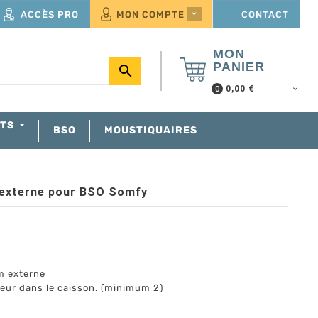
ACCÈS PRO
MON COMPTE
CONTACT

MON
PANIER

0,00 €
0
NTS
BSO
MOUSTIQUAIRES
 externe pour BSO Somfy
m externe
oteur dans le caisson. (minimum 2)