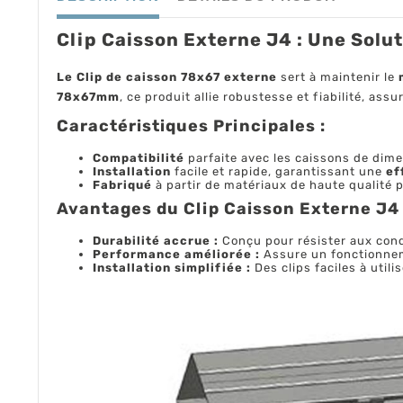
Clip Caisson Externe J4 : Une Solu
Le Clip de caisson 78x67 externe
sert à maintenir le
m
78x67mm
, ce produit allie robustesse et fiabilité, assu
Caractéristiques Principales :
Compatibilité
parfaite avec les caissons de di
Installation
facile et rapide, garantissant une
ef
Fabriqué
à partir de matériaux de haute qualité 
Avantages du Clip Caisson Externe J4 
Durabilité accrue :
Conçu pour résister aux cond
Performance améliorée :
Assure un fonctionneme
Installation simplifiée :
Des clips faciles à util