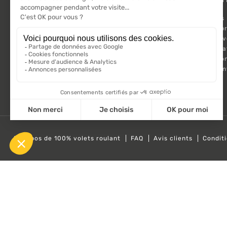
VOLET ROULANT
Promotions
Suivez-nous sur les réseaux sociaux.
Nouveaux pr
Meilleures 
Kit Motorisa
Motorisatio
Volet roula
A propos de 100% volets roulant
FAQ
Avis clients
Condit