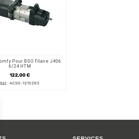
shopping_cart
visibility
AJOUTER AU PANIER
APERÇU RAPIDE
omfy Pour BSO Filaire J406
6/24 HTM
122,00 €
Prix
ACSO-1210283
Réf
:
TS
SERVICES