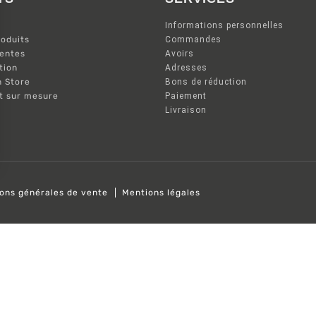
Informations personnelles
oduits
Commandes
ventes
Avoirs
tion
Adresses
n Store
Bons de réduction
nt sur mesure
Paiement
Livraison
ions générales de vente
Mentions légales