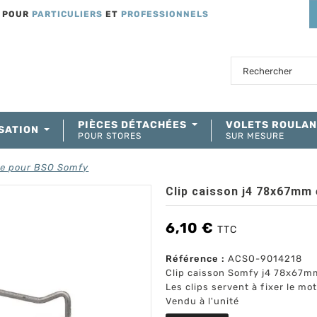
T POUR
PARTICULIERS
ET
PROFESSIONNELS
PIÈCES DÉTACHÉES
VOLETS ROULA
SATION
POUR STORES
SUR MESURE
ne pour BSO Somfy
Clip caisson j4 78x67mm
6,10 €
TTC
Référence :
ACSO-9014218
Clip caisson Somfy j4 78x67m
Les clips servent à fixer le m
Vendu à l'unité