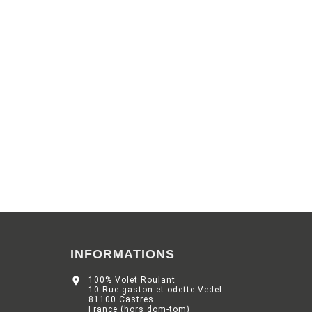
INFORMATIONS

100% Volet Roulant
10 Rue gaston et odette Vedel
81100 Castres
France (hors dom-tom)