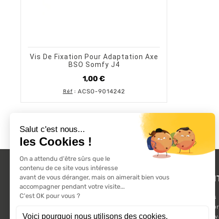
shopping_cart
visibility
AJOUTER AU PANIER
APERÇU RAPIDE
Vis De Fixation Pour Adaptation Axe
BSO Somfy J4
1,00 €
Prix
ACSO-9014242
Réf
:
L'ACTU 100%
PRODUI
VOLET ROULANT
Promotions
Suivez-nous sur les réseaux sociaux.
Nouveaux pr
Meilleures 