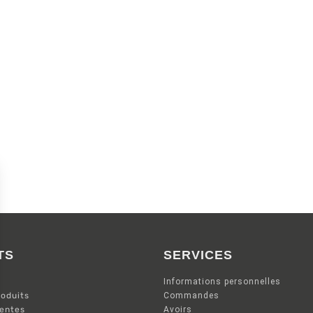
TS
SERVICES
Informations personnelles
oduits
Commandes
ventes
Avoirs