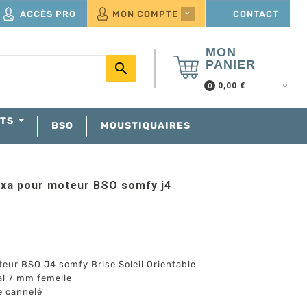
ACCÈS PRO
MON COMPTE
CONTACT

MON
PANIER

0,00 €
0
NTS
BSO
MOUSTIQUAIRES
xa pour moteur BSO somfy j4
eur BSO J4 somfy Brise Soleil Orientable
al 7 mm femelle
e cannelé