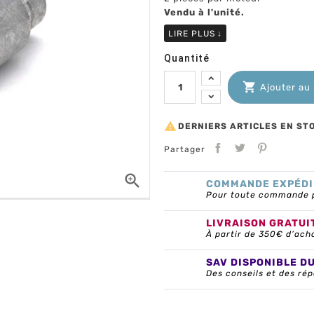
Vendu à l'unité.
LIRE PLUS
↓
Quantité

Ajouter au

DERNIERS ARTICLES EN ST
Partager

COMMANDE EXPÉDI
Pour toute commande pa
LIVRAISON GRATUI
À partir de 350€ d’ach
SAV DISPONIBLE D
Des conseils et des rép