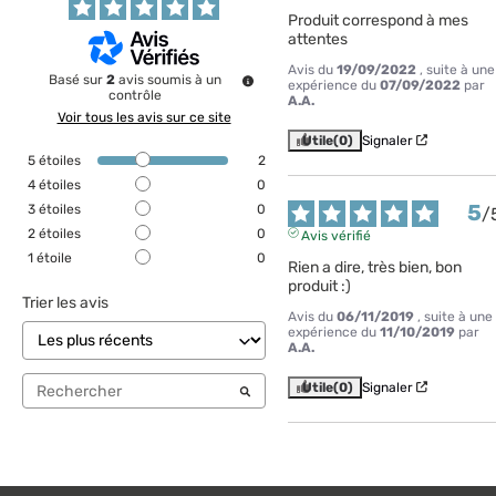
Produit correspond à mes 
attentes
Avis du
19/09/2022
, suite à une
Basé sur
2
avis soumis à un
expérience du
07/09/2022
par
contrôle
A.A.
Voir tous les avis sur ce site
Utile
(0)
Signaler
5
étoiles
2
4
étoiles
0
5
3
étoiles
0
/
2
étoiles
0
Avis vérifié
1
étoile
0
Rien a dire, très bien, bon 
produit :)
Trier les avis
Avis du
06/11/2019
, suite à une
expérience du
11/10/2019
par
A.A.
Utile
(0)
Signaler