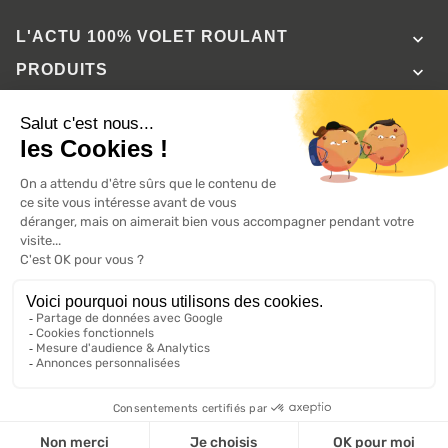
L'ACTU 100%
VOLET ROULANT

PRODUITS

SERVICES

INFORMATIONS

A propos de 100% volets roulant
FAQ
Avis clients
Conditions générales de vente
Mentions légales
2026 ©, Tous droits réservés