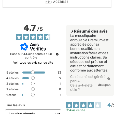
ACZBRS4
Réf
:
4.7
/
5
Résumé des avis
La moustiquaire
enroulable Premium est
appréciée pour sa
bonne qualité, son
installation facile et des
Basé sur
44
avis soumis à un
instructions claires. Sa
contrôle
découpe est précise et
Voir tous les avis sur ce site
elle est parfaitement
conforme aux attentes.
5
étoiles
33
Ce résumé est généré
4
étoiles
9
par IA
3
étoiles
1
Cela a-t-il été
Oui
Non
2
étoiles
0
utile ?
1
étoile
1
4
/
Trier les avis
Avis vérifié