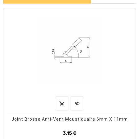
shopping_cart
visibility
AJOUTER AU PANIER
APERÇU RAPIDE
Joint Brosse Anti-Vent Moustiquaire 6mm X 11mm
3,15 €
Prix