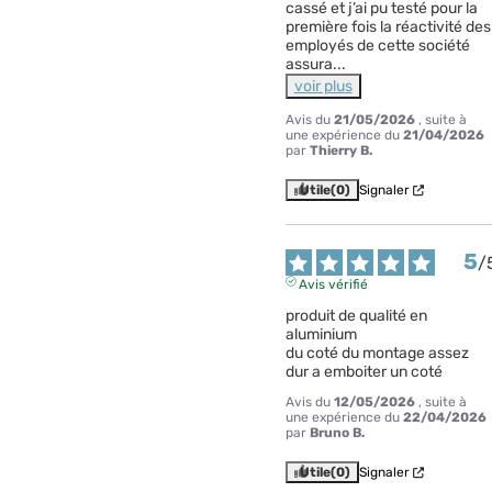
cassé et j’ai pu testé pour la 
première fois la réactivité des 
employés de cette société 
assura
...
voir plus
Avis du
21/05/2026
, suite à
une expérience du
21/04/2026
par
Thierry B.
Utile
(0)
Signaler
5
/
Avis vérifié
produit de qualité en 
aluminium 

du coté du montage assez 
dur a emboiter un coté
Avis du
12/05/2026
, suite à
une expérience du
22/04/2026
par
Bruno B.
Utile
(0)
Signaler