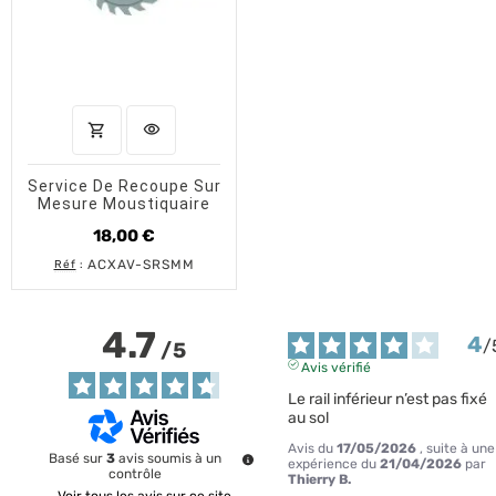
shopping_cart
visibility
AJOUTER AU PANIER
APERÇU RAPIDE
Service De Recoupe Sur
Mesure Moustiquaire
18,00 €
Prix
ACXAV-SRSMM
Réf
:
4.7
4
/
/
5
Avis vérifié
Le rail inférieur n’est pas fixé 
au sol
Avis du
17/05/2026
, suite à une
Basé sur
3
avis soumis à un
expérience du
21/04/2026
par
contrôle
Thierry B.