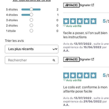
Voir tous les avis sur ce site
Utile
(0)
Signaler
5
étoiles
2
4
étoiles
1
5
3
étoiles
0
/
2
étoiles
0
Avis vérifié
1
étoile
0
facile a poser, si l'on suit bien 
les instructions
Trier les avis
Avis du
13/07/2022
, suite à une
expérience du
15/06/2022
par
A.A.
Utile
(0)
Signaler
5
/
Avis vérifié
Le colis est  conforme à mon 
attente pose facile
Avis du
13/07/2022
, suite à une
expérience du
29/06/2022
par
A.A.