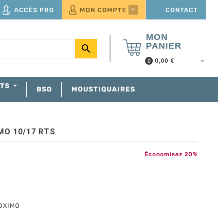
ACCÈS PRO
MON COMPTE
CONTACT

MON
PANIER

0,00 €
0
NTS
BSO
MOUSTIQUAIRES
MO 10/17 RTS
Économisez 20%
 OXIMO