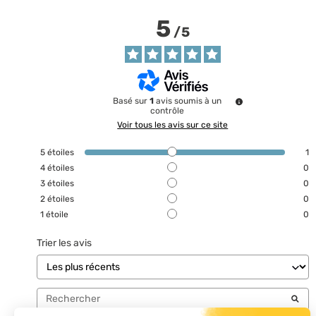
5
/
5
Basé sur
1
avis soumis à un
contrôle
Voir tous les avis sur ce site
5
étoiles
1
4
étoiles
0
3
étoiles
0
2
étoiles
0
1
étoile
0
Trier les avis