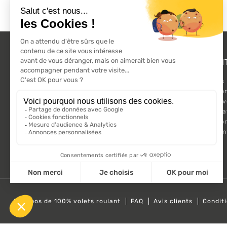
L'ACTU 100%
PRODUI
VOLET ROULANT
Promotions
Suivez-nous sur les réseaux sociaux.
Nouveaux pr
Meilleures 
Kit Motorisa
Motorisatio
Volet roula
A propos de 100% volets roulant
FAQ
Avis clients
Condit