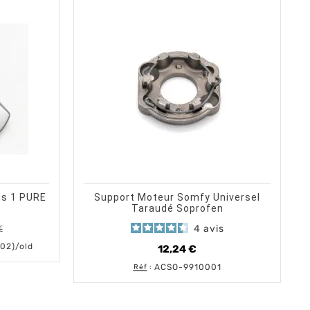
shopping_cart
TOCK
visibility
ERÇU RAPIDE
AJOUTER AU PANIER
APERÇU RAPIDE
s 1 PURE
Support Moteur Somfy Universel
Taraudé Soprofen
4
avis
€
base
02)/old
12,24 €
Prix
ACSO-9910001
Réf
: