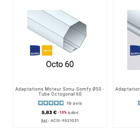
shopping_cart
visibility
AJOUTER AU PANIER
APERÇU RAPIDE
Adaptations Moteur Simu-Somfy Ø50 -
Adaptatio
Tube Octogonal 60
16
avis
5,83 €
6,48 €
-10%
Prix de base
Prix
ACSI-9521031
Réf
: