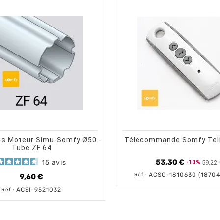
shopping_cart
OUT OF S
visibility
shopping_cart
visibility
AJOUTER AU PANIER
APERÇU RAPIDE
AP
ns Moteur Simu-Somfy Ø50 -
Télécommande Somfy Teli
Tube ZF 64
53,30 €
15
avis
59,22 
-10%
Prix de 
Prix
ACSO-1810630 (18704
Réf
:
9,60 €
Prix
ACSI-9521032
Réf
: