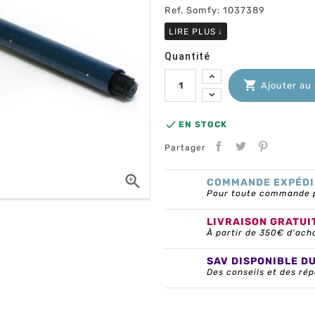
Ref. Somfy: 1037389
LIRE PLUS
↓
Quantité

Ajouter au

EN STOCK
Partager

COMMANDE EXPÉDI
Pour toute commande pa
LIVRAISON GRATUI
À partir de 350€ d’ach
SAV DISPONIBLE D
Des conseils et des rép