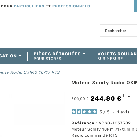
T POUR
PARTICULIERS
ET
PROFESSIONNELS
PIÈCES DÉTACHÉES
VOLETS ROULA
SATION
POUR STORES
SUR MESURE
omfy Radio OXIMO 10/17 RTS
Moteur Somfy Radio OXI
TTC
244,80 €
306,00 €
5
/
5
-
1
avis
Référence :
ACSO-1037389
Moteur Somfy 10Nm /17tr.min
Radio commandé RTS