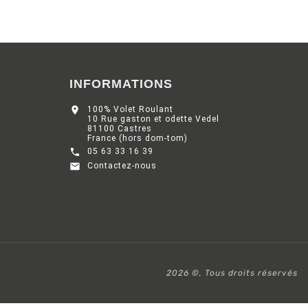
INFORMATIONS

100% Volet Roulant
10 Rue gaston et odette Vedel
81100 Castres
France (hors dom-tom)

05 63 33 16 39

Contactez-nous
2026 ©, Tous droits réservés