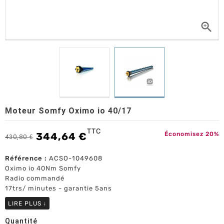

Moteur Somfy Oximo io 40/17
TTC
344,64 €
Économisez 20%
430,80 €
Référence :
ACSO-1049608
Oximo io 40Nm Somfy
Radio commandé
17trs/ minutes - garantie 5ans
LIRE PLUS
↓
Quantité