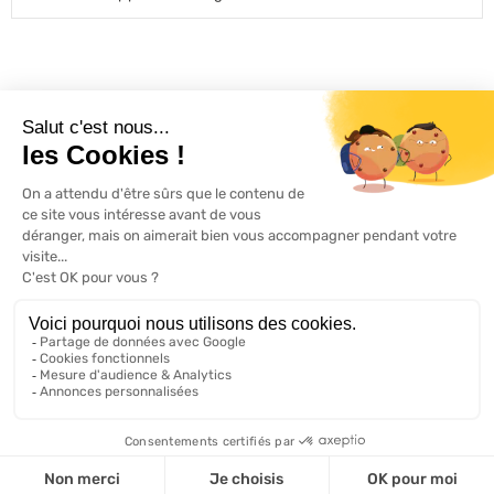
L'ACTU 100%
VOLET ROULANT

PRODUITS

SERVICES

INFORMATIONS

A propos de 100% volets roulant
FAQ
Avis clients
Conditions générales de vente
Mentions légales
2026 ©, Tous droits réservés