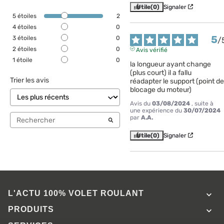
Utile
(0)
Signaler
5
étoiles
2
4
étoiles
0
5
3
étoiles
0
/
2
étoiles
0
Avis vérifié
1
étoile
0
la longueur ayant change 
(plus court) il a fallu 
Trier les avis
réadapter le support (point de 
blocage du moteur)
Avis du
03/08/2024
, suite à
une expérience du
30/07/2024
par
A.A.
Utile
(0)
Signaler
L'ACTU 100%
VOLET ROULANT

PRODUITS
