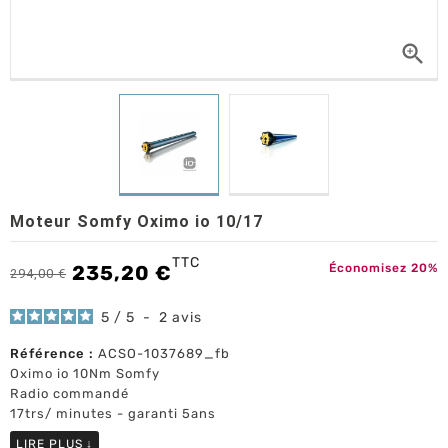

Moteur Somfy Oximo io 10/17
TTC
235,20 €
Économisez 20%
294,00 €
5
/
5
-
2
avis
Référence :
ACSO-1037689_fb
Oximo io 10Nm Somfy
Radio commandé
17trs/ minutes - garanti 5ans
LIRE PLUS
↓