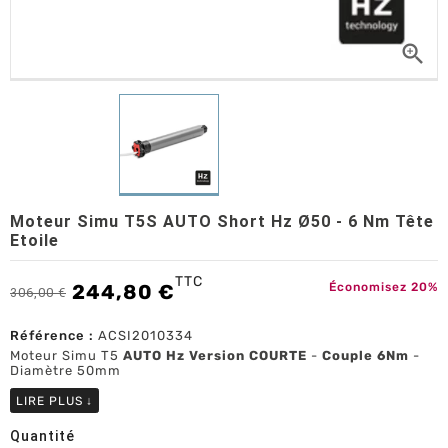

Moteur Simu T5S AUTO Short Hz Ø50 - 6 Nm Tête
Etoile
TTC
244,80 €
Économisez 20%
306,00 €
Référence :
ACSI2010334
Moteur Simu T5
AUTO Hz Version COURTE
-
Couple 6Nm
-
Diamètre 50mm
LIRE PLUS
↓
Quantité