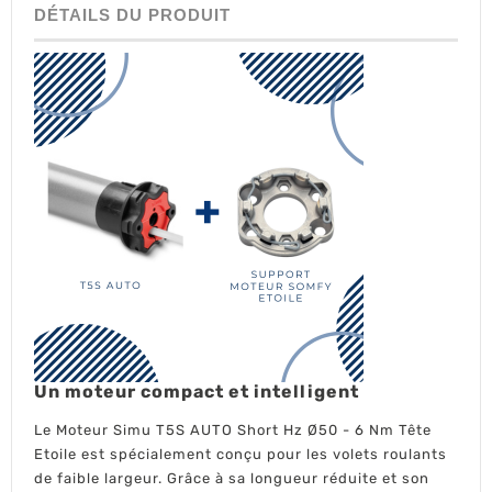
DÉTAILS DU PRODUIT
Moteur
Un moteur compact et intelligent
Simu
T5S
Le
Moteur Simu T5S AUTO Short Hz Ø50 - 6 Nm Tête
AUTO
Etoile
est spécialement conçu pour les volets roulants
Short
Hz
de faible largeur. Grâce à sa longueur réduite et son
Ø50