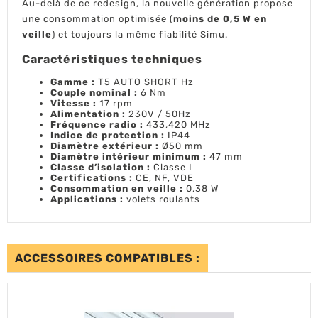
Au-delà de ce redesign, la nouvelle génération propose
une consommation optimisée (
moins de 0,5 W en
veille
) et toujours la même fiabilité Simu.
Caractéristiques techniques
Gamme :
T5 AUTO SHORT Hz
Couple nominal :
6 Nm
Vitesse :
17 rpm
Alimentation :
230V / 50Hz
Fréquence radio :
433,420 MHz
Indice de protection :
IP44
Diamètre extérieur :
Ø50 mm
Diamètre intérieur minimum :
47 mm
Classe d’isolation :
Classe I
Certifications :
CE, NF, VDE
Consommation en veille :
0,38 W
Applications :
volets roulants
ACCESSOIRES COMPATIBLES :