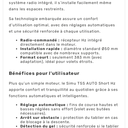
système radio intégré, il s’installe facilement même
-
6
dans les espaces restreints.
Nm
avec
Sa technologie embarquée assure un confort
tête
étoile
d’utilisation optimal, avec des réglages automatiques
et une sécurité renforcée à chaque utilisation.
Radio-commandé :
récepteur Hz intégré
directement dans le moteur.
Installation rapide :
diamètre standard Ø50 mm
compatible avec de nombreux supports.
Format court :
seulement 383 mm (avec
adaptation), idéal pour volets étroits.
Bénéfices pour l'utilisateur
Plus qu’un simple moteur, le Simu T5S AUTO Short Hz
apporte confort et tranquillité au quotidien grâce à ses
fonctions automatiques et intelligentes.
Réglage automatique :
fins de course hautes et
basses réglées sans effort (volet avec butées
nécessaires).
Arrêt sur obstacle :
protection du tablier en cas
de blocage à la descente.
Détection du gel :
sécurité renforcée si le tablier