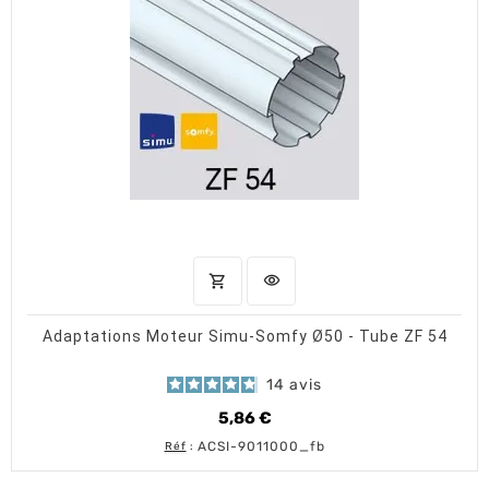
shopping_cart
visibility
AJOUTER AU PANIER
APERÇU RAPIDE
Adaptations Moteur Simu-Somfy Ø50 - Tube ZF 54
14
avis
5,86 €
Prix
ACSI-9011000_fb
Réf
: