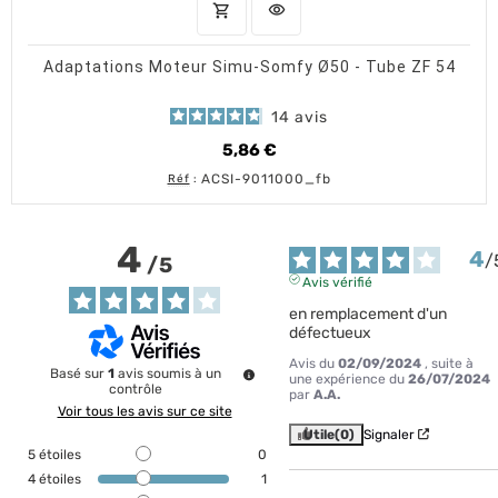
shopping_cart
visibility
AJOUTER AU PANIER
APERÇU RAPIDE
Adaptations Moteur Simu-Somfy Ø50 - Tube ZF 54
14
avis
5,86 €
Prix
ACSI-9011000_fb
Réf
:
4
4
/
/
5
Avis vérifié
en remplacement d'un 
défectueux
Avis du
02/09/2024
, suite à
Basé sur
1
avis soumis à un
une expérience du
26/07/2024
contrôle
par
A.A.
Voir tous les avis sur ce site
Utile
(0)
Signaler
5
étoiles
0
4
étoiles
1