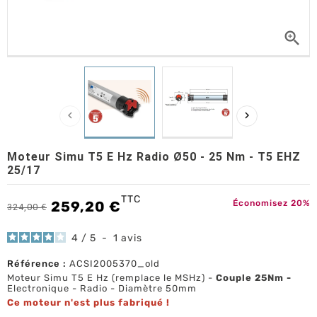



Moteur Simu T5 E Hz Radio Ø50 - 25 Nm - T5 EHZ
25/17
TTC
259,20 €
Économisez 20%
324,00 €
4
/
5
-
1
avis
Référence :
ACSI2005370_old
Moteur Simu T5 E Hz (remplace le MSHz) -
Couple 25Nm -
Electronique - Radio - Diamètre 50mm
Ce moteur n'est plus fabriqué !