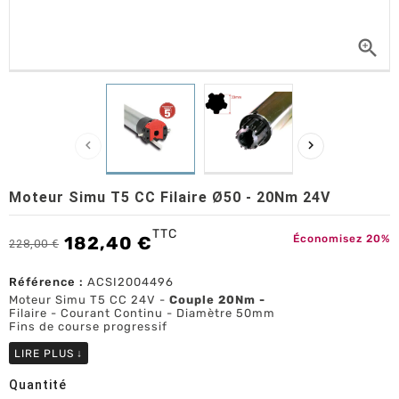



Moteur Simu T5 CC Filaire Ø50 - 20Nm 24V
TTC
182,40 €
Économisez 20%
228,00 €
Référence :
ACSI2004496
Moteur Simu T5 CC 24V -
Couple 20Nm -
Filaire - Courant Continu - Diamètre 50mm
Fins de course progressif
LIRE PLUS
↓
Quantité