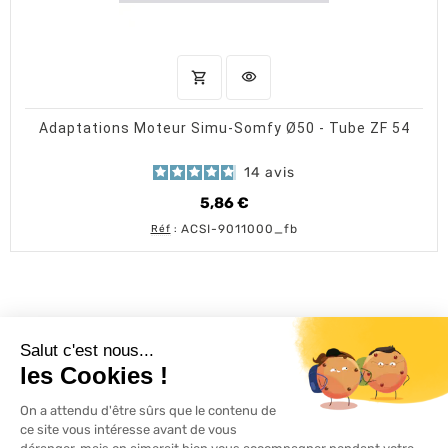
shopping_cart
visibility
AJOUTER AU PANIER
APERÇU RAPIDE
Adaptations Moteur Simu-Somfy Ø50 - Tube ZF 54
14
avis
5,86 €
Prix
ACSI-9011000_fb
Réf
:
L'ACTU 100%
VOLET ROULANT

PRODUITS

SERVICES
