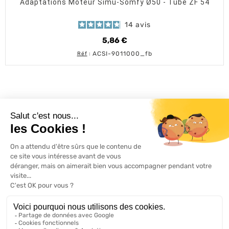
Adaptations Moteur Simu-Somfy Ø50 - Tube ZF 54
14
avis
5,86 €
Prix
ACSI-9011000_fb
Réf
:
L'ACTU 100%
VOLET ROULANT

PRODUITS

SERVICES

INFORMATIONS

A propos de 100% volets roulant
FAQ
Avis clients