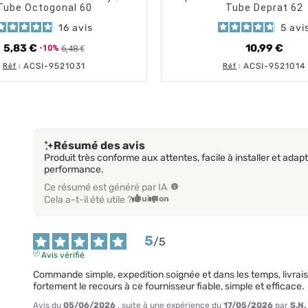
Tube Octogonal 60
Tube Deprat 62
16
avis
5
avi
5,83 €
10,99 €
6,48 €
-10%
Prix de base
Prix
Prix
ACSI-9521031
ACSI-9521014
Réf
:
Réf
:
Résumé des avis
Produit très conforme aux attentes, facile à installer et ada
performance.
Ce résumé est généré par IA
Cela a-t-il été utile ?
Oui
Non
5
/
5
Avis vérifié
Commande simple, expedition soignée et dans les temps, livrais
fortement le recours à ce fournisseur fiable, simple et efficace.
Avis du
05/06/2026
, suite à une expérience du
17/05/2026
par
S.N.