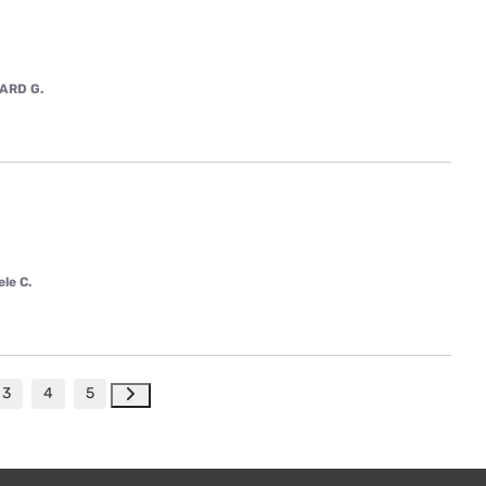
ARD G.
le C.
3
4
5