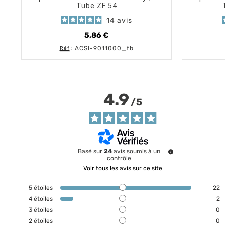
Tube ZF 54
14
avis
5,86 €
Prix
ACSI-9011000_fb
Réf
:
4.9
/
5
Basé sur
24
avis soumis à un
contrôle
Voir tous les avis sur ce site
5
étoiles
22
4
étoiles
2
3
étoiles
0
2
étoiles
0