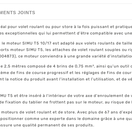
MENTS JOINTS
éal pour volet roulant ou pour store à la fois puissant et pratiq
s exceptionnelles qui lui permettent d'être compatible avec une 
le moteur SIMU T5 10/17 est adapté aux volets roulants de taill
ts moteur SIMU T5, les attaches de volet roulant souples ou rigid
04873), ce moteur conviendra à une grande variété d'installation
de 2,5 mètres composé de 4 brins de 0,75 mm², ainsi qu'un outil 
tème de fins de course progressif et les réglages de fins de cour
nt la notice du produit avant l'installation et l'utilisation, et de
MU T5 et être inséré à l'intérieur de votre axe d'enroulement de
s de fixation du tablier ne frottent pas sur le moteur, au risque de 
moteurs de volet roulant et de store. Avec plus de 67 ans d'exp
positionner comme une experte dans le domaine grâce à une quali
 assure une qualité permanent de ses produits.