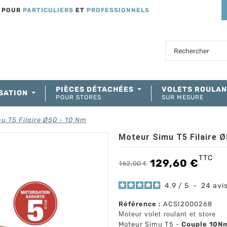
T POUR
PARTICULIERS
ET
PROFESSIONNELS
PIÈCES DÉTACHÉES
VOLETS ROULA
SATION
POUR STORES
SUR MESURE
u T5 Filaire Ø50 - 10 Nm
Moteur Simu T5 Filaire Ø
TTC
129,60 €
162,00 €
4.9
/
5
-
24
avi
Référence :
ACSI2000268
Moteur volet roulant et
store
Moteur Simu T5 -
Couple 10Nm