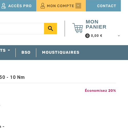
ACCÈS PRO
MON COMPTE
CONTACT

MON
PANIER

0,00 €
0
NTS
BSO
MOUSTIQUAIRES
50 - 10 Nm
Économisez 20%
s
 -