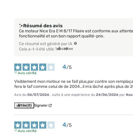
Résumé des avis
Ce moteur Nice Era E M 8/17 Filaire est conforme aux attente
fonctionnalité et son bon rapport qualité-prix.
Ce résumé est généré par IA
Cela a-t-il été utile ?
Oui
Non
4
/
5
Avis vérifié
Visiblement mon moteur ne se fait plus,par contre son remplaçant 
fera le taf comme celui de de 2004…il m’a lâché après plus de 
Avis du
06/07/2026
, suite à une expérience du
24/06/2026
par
Nas
Utile
(0)
Signaler
4
/
5
Avis vérifié