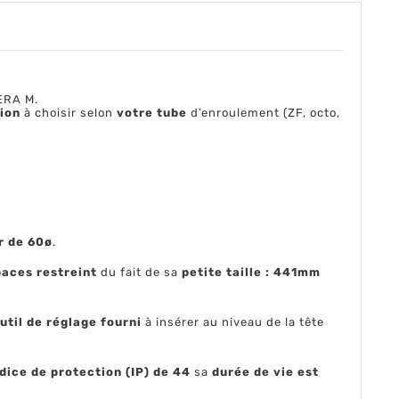
 ERA M.
ion
à choisir selon
votre tube
d’enroulement (ZF, octo,
r de 60ø
.
aces restreint
du fait de sa
petite taille : 441mm
util de réglage fourni
à insérer au niveau de la tête
dice de protection (IP) de 44
sa
durée de vie est