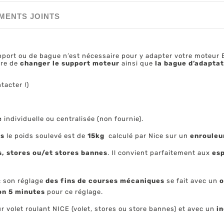
MENTS JOINTS
ort ou de bague n’est nécessaire pour y adapter votre moteur
ire de
changer le support moteur
ainsi que
la bague d’adaptat
tacter !)
e
individuelle ou centralisée (non fournie).
es
le poids soulevé est de
15kg
calculé par Nice sur un
enrouleu
s, stores ou/et stores bannes
. Il convient parfaitement aux
esp
: son réglage
des fins de courses mécaniques
se fait avec un
o
on 5 minutes
pour ce réglage.
r volet roulant NICE (volet, stores ou store bannes) et avec un
in