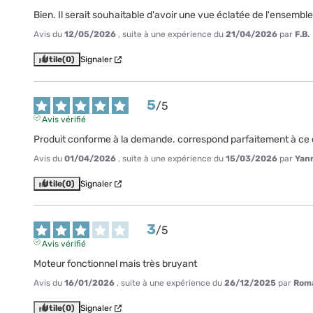
Bien. Il serait souhaitable d'avoir une vue éclatée de l'ensembl
Avis du
12/05/2026
, suite à une expérience du
21/04/2026
par
F.B.
Utile
(0)
Signaler
5
/
5
Avis vérifié
Produit conforme à la demande. correspond parfaitement à ce q
Avis du
01/04/2026
, suite à une expérience du
15/03/2026
par
Yann
Utile
(0)
Signaler
3
/
5
Avis vérifié
Moteur fonctionnel mais très bruyant
Avis du
16/01/2026
, suite à une expérience du
26/12/2025
par
Roma
Utile
(0)
Signaler