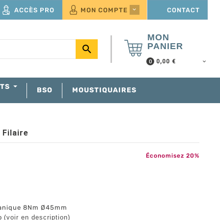
ACCÈS PRO
MON COMPTE
CONTACT

MON
PANIER

0,00 €
0
NTS
BSO
MOUSTIQUAIRES
Filaire
Économisez 20%
s
écanique 8Nm Ø45mm
eo
(voir en description
)