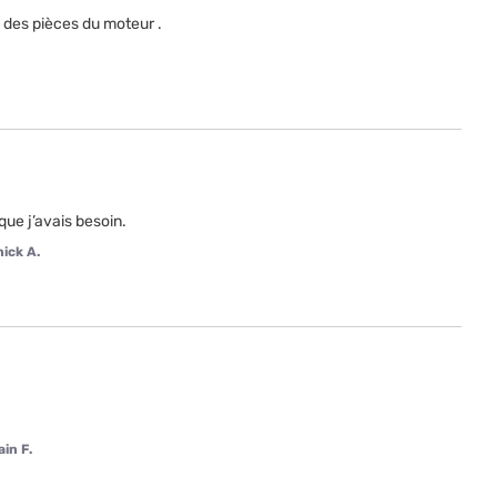
e des pièces du moteur .
ue j’avais besoin.
ick A.
in F.