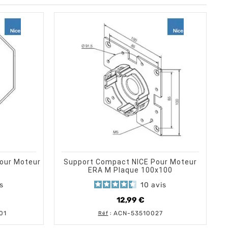
shopping_cart
visibility
AU PANIER
ERÇU RAPIDE
AJOUTER AU PANIER
APERÇU RAPIDE
our Moteur
Support Compact NICE Pour Moteur
ERA M Plaque 100x100
s
10
avis
12,99 €
Prix
01
ACN-53510027
Réf
: