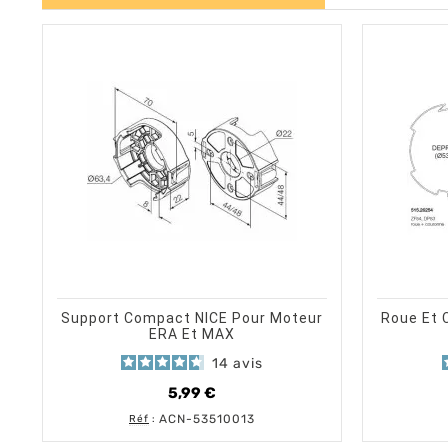
shopping_cart
visibility
AJOUTER AU PANIER
APERÇU RAPIDE
Support Compact NICE Pour Moteur
Roue Et 
ERA Et MAX
14
avis
5,99 €
Prix
ACN-53510013
Réf
: