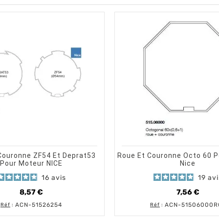
shopping_cart
shopping_cart
visibility
visibility
AJOUTER AU PANIER
APERÇU RAPIDE
AJOUTER 
AP
Couronne ZF54 Et Deprat53
Roue Et Couronne Octo 60 P
Pour Moteur NICE
Nice
16
avis
19
avi
8,57 €
7,56 €
Prix
Prix
ACN-51526254
ACN-51506000R
Réf
:
Réf
: