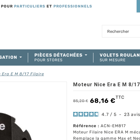
T POUR
PARTICULIERS
ET
PROFESSIONNELS
PIÈCES DÉTACHÉES
VOLETS ROULA
SATION
POUR STORES
SUR MESURE
 Era E M 8/17 Filaire
Moteur Nice Era E M 8/17 
TTC
68,16 €
85,20 €
4.7
/
5
-
23
avi
Référence :
ACN-EM817
Moteur Filaire Nice ERA M m
Remplace la gamme Max et N