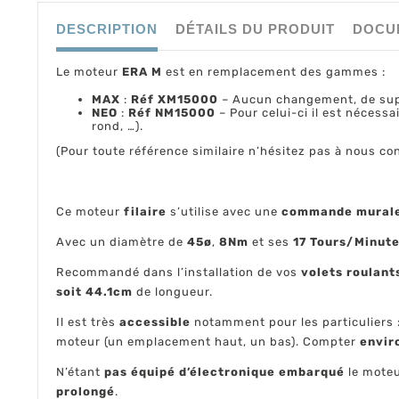
DESCRIPTION
DÉTAILS DU PRODUIT
DOCU
Le moteur
ERA M
est en remplacement des gammes :
MAX
:
Réf XM15000
– Aucun changement, de supp
NEO
:
Réf NM15000
– Pour celui-ci il est nécessa
rond, …).
(Pour toute référence similaire n’hésitez pas à nous con
Ce moteur
filaire
s’utilise avec une
commande mural
Avec un diamètre de
45ø
,
8Nm
et ses
17 Tours/Minut
Recommandé dans l’installation de vos
volets roulant
soit 44.1cm
de longueur.
Il est très
accessible
notamment pour les particuliers 
moteur (un emplacement haut, un bas). Compter
envir
N’étant
pas équipé d’électronique embarqué
le moteu
prolongé
.