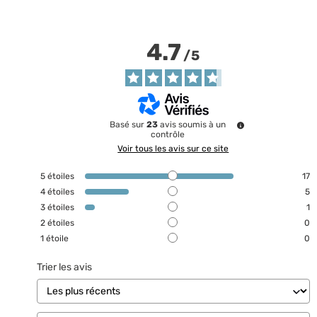
4.7
/
5
Basé sur
23
avis soumis à un
contrôle
Voir tous les avis sur ce site
5
étoiles
17
4
étoiles
5
3
étoiles
1
2
étoiles
0
1
étoile
0
Trier les avis