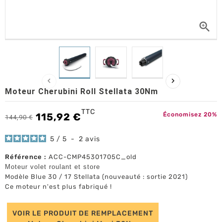



Moteur Cherubini Roll Stellata 30Nm
TTC
115,92 €
Économisez 20%
144,90 €
5
/
5
-
2
avis
Référence :
ACC-CMP45301705C_old
Moteur volet roulant et
store
Modèle Blue 30 / 17 Stellata (nouveauté : sortie 2021)
Ce moteur n'est plus fabriqué !
VOIR LE PRODUIT DE REMPLACEMENT