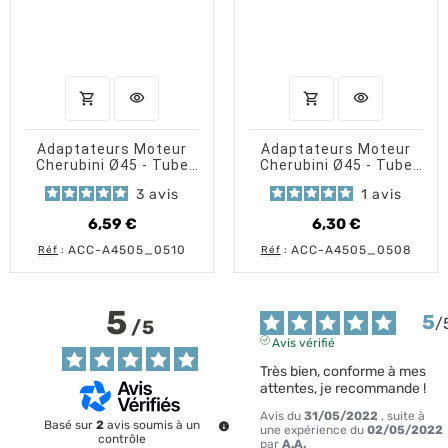
shopping_cart
visibility
shopping_cart
visibility
AJOUTER AU PANIER
APERÇU RAPIDE
AJOUTER AU PANI
APERÇU 
Adaptateurs Moteur
Adaptateurs Moteur
Cherubini Ø45 - Tube
Cherubini Ø45 - Tube
Octo 60
ZF54 / Deprat53
3
avis
1
avis
6,59 €
6,30 €
Prix
Prix
ACC-A4505_0510
ACC-A4505_0508
Réf
:
Réf
:
5
5
/
/
5
Avis vérifié
Très bien, conforme à mes 
attentes, je recommande !
Avis du
31/05/2022
, suite à
Basé sur
2
avis soumis à un
une expérience du
02/05/2022
contrôle
par
A.A.