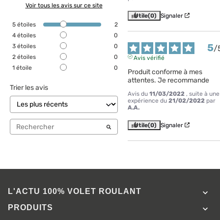
Voir tous les avis sur ce site
Utile
(0)
Signaler
5
étoiles
2
4
étoiles
0
5
3
étoiles
0
/
2
étoiles
0
Avis vérifié
1
étoile
0
Produit conforme à mes 
attentes. Je recommande
Trier les avis
Avis du
11/03/2022
, suite à une
expérience du
21/02/2022
par
A.A.
Utile
(0)
Signaler
L'ACTU 100%
VOLET ROULANT

PRODUITS
