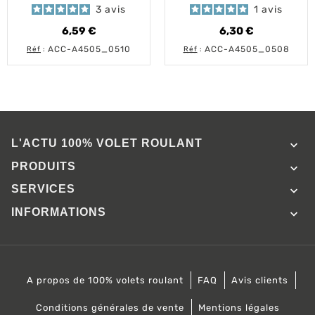
Octo 60
ZF54 / Deprat53
3
avis
1
avis
6,59 €
6,30 €
Prix
Prix
ACC-A4505_0510
ACC-A4505_0508
Réf
:
Réf
:
L'ACTU 100%
VOLET ROULANT

PRODUITS

SERVICES

INFORMATIONS

A propos de 100% volets roulant
FAQ
Avis clients
Conditions générales de vente
Mentions légales