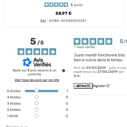
3
avis
58,97 €
Prix
ACBE-40340002251
Réf
:
5
5
/
/
5
Avis vérifié
Juste monté fonctionne très 
bien à suivre dans le temps.
Avis du
01/07/2019
, suite à une
Basé sur
1
avis soumis à un
expérience du
27/05/2019
par
contrôle
A.A.
Voir tous les avis sur ce site
Utile
(0)
Signaler
5
étoiles
1
4
étoiles
0
3
étoiles
0
2
étoiles
0
1
étoile
0