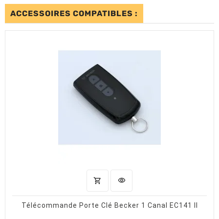
ACCESSOIRES COMPATIBLES :
shopping_cart
visibility
AJOUTER AU PANIER
APERÇU RAPIDE
Télécommande Porte Clé Becker 1 Canal EC141 II