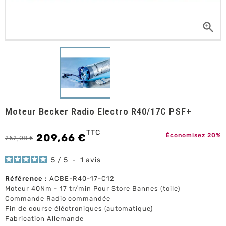

Moteur Becker Radio Electro R40/17C PSF+
TTC
209,66 €
Économisez 20%
262,08 €
5
/
5
-
1
avis
Référence :
ACBE-R40-17-C12
Moteur 40Nm - 17 tr/min Pour Store Bannes (toile)
Commande Radio commandée
Fin de course éléctroniques (automatique)
Fabrication Allemande