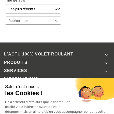
Trier les avis
L'ACTU 100%
VOLET ROULANT

PRODUITS

SERVICES

INFORMATIONS

A propos de 100% volets roulant
FAQ
Avis clients
Conditions générales de vente
Mentions légales