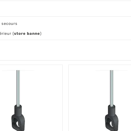
 secours
érieur (
store banne
)