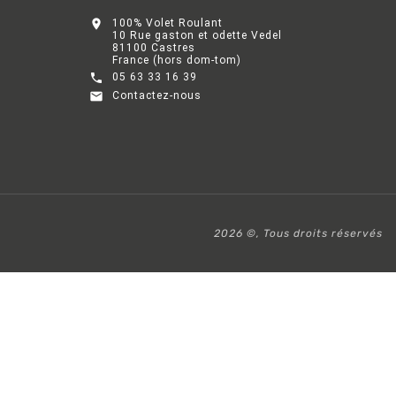

100% Volet Roulant
10 Rue gaston et odette Vedel
81100 Castres
France (hors dom-tom)

05 63 33 16 39

Contactez-nous
2026 ©, Tous droits réservés