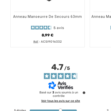
shopping_cart
visibility
AJOUTER AU PANIER
APERÇU RAPIDE
Anneau Manoeuvre De Secours 63mm
Anneau Ma
5
avis
8,99 €
Prix
ACSI9016332
Réf
:
4.7
/
5
Basé sur
3
avis soumis à un
contrôle
Voir tous les avis sur ce site
5
étoiles
2