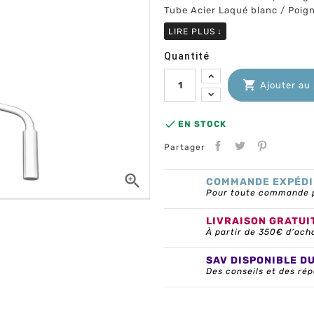
Tube Acier Laqué blanc / Poig
LIRE PLUS
↓
Quantité

Ajouter au

EN STOCK
Partager

COMMANDE EXPÉDI
Pour toute commande pa
LIVRAISON GRATUI
À partir de 350€ d’ach
SAV DISPONIBLE D
Des conseils et des rép