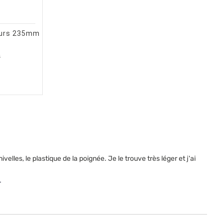
AU PANIER
ERÇU RAPIDE
ours 235mm
s
lles, le plastique de la poignée. Je le trouve très léger et j'ai 
.