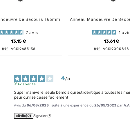
shopping_cart
shopping_cart
visibility
visibility
AJOUTER AU PANIER
APERÇU RAPIDE
AJOUTER 
AP
noeuvre De Secours 165mm
Anneau Manoeuvre De Sec
7
avis
1
avi
13,15 €
13,61 €
Prix
Prix
ACSI9685136
ACSI9000848
Réf
:
Réf
:
4
/
5
Avis vérifié
Super manivelle, seule bémols qui est identique à toutes les manive
peur qu'il se casse facilement
Avis du
06/08/2023
, suite à une expérience du
26/05/2023
par
A.A
Utile
(0)
Signaler