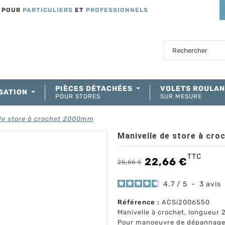
T POUR
PARTICULIERS
ET
PROFESSIONNELS
PIÈCES DÉTACHÉES
VOLETS ROULA
SATION
POUR STORES
SUR MESURE
de store à crochet 2000mm
Manivelle de store à cr
TTC
22,66 €
26,66 €
4.7
/
5
-
3
avis
Référence :
ACSi2006550
Manivelle à crochet, longueu
Pour manoeuvre de dépannage