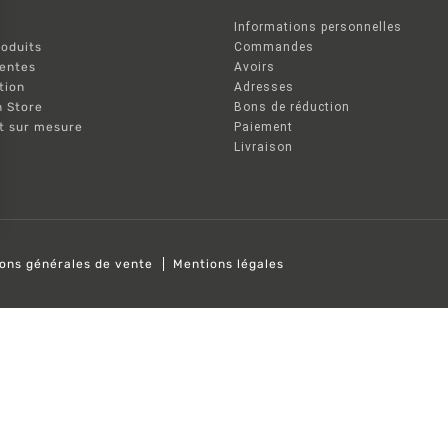
Informations personnelles
oduits
Commandes
ventes
Avoirs
tion
Adresses
n Store
Bons de réduction
nt sur mesure
Paiement
Livraison
ions générales de vente
Mentions légales