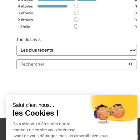
4
étoiles
1
3
étoiles
0
2
étoiles
0
1
étoile
0
Trier les avis
L'ACTU 100%
PRODUI