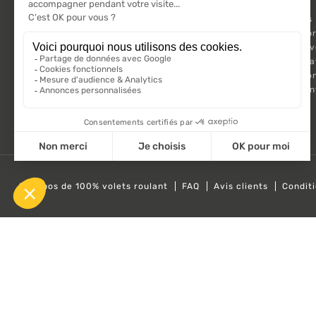
VOLET ROULANT
Promotions
Suivez-nous sur les réseaux sociaux.
Nouveaux pr
Meilleures 
Kit Motorisa
Motorisatio
Volet roula
A propos de 100% volets roulant
FAQ
Avis clients
Condit