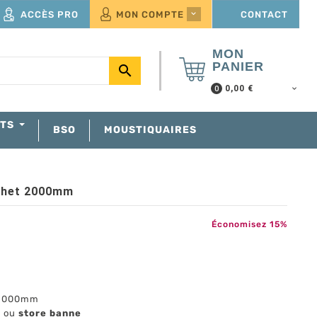
ACCÈS PRO
MON COMPTE
CONTACT

MON
PANIER

0,00 €
0
NTS
BSO
MOUSTIQUAIRES
ochet 2000mm
Économisez 15%
r 2000mm
 ou
store banne