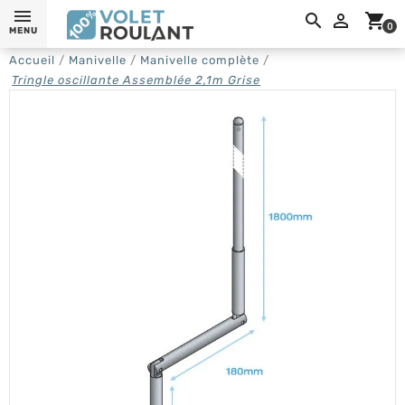
0,

shopping_cart
0
MENU
Accueil
Manivelle
Manivelle complète
Tringle oscillante Assemblée 2,1m Grise