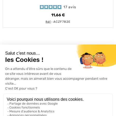
17
avis
11,66 €
Prix
ACZF782E
Réf
:
L'ACTU 100%
VOLET ROULANT

PRODUITS

SERVICES

INFORMATIONS

A propos de 100% volets roulant
FAQ
Avis clients