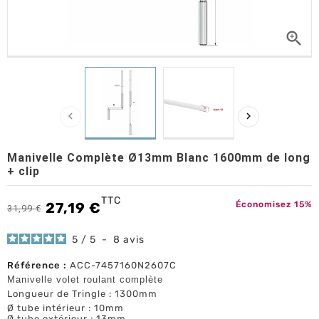



Manivelle Complète Ø13mm Blanc 1600mm de long
+ clip
TTC
27,19 €
Économisez 15%
31,99 €
5
/
5
-
8
avis
Référence :
ACC-7457160N2607C
Manivelle volet
roulant complète
Longueur de Tringle : 1300mm
Ø tube intérieur : 10mm
Ø tube extérieur : 13mm