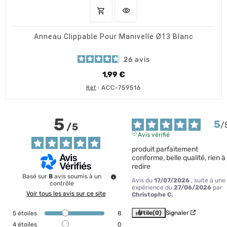
shopping_cart
visibility
AJOUTER AU PANIER
APERÇU RAPIDE
Anneau Clippable Pour Manivelle Ø13 Blanc
26
avis
1,99 €
Prix
ACC-759516
Réf
:
5
5
/
/
5
Avis vérifié
produit parfaitement 
conforme, belle qualité, rien à 
redire
Basé sur
8
avis soumis à un
Avis du
17/07/2026
, suite à une
contrôle
expérience du
27/06/2026
par
Voir tous les avis sur ce site
Christophe C.
Utile
(0)
Signaler
5
étoiles
8
4
étoiles
0