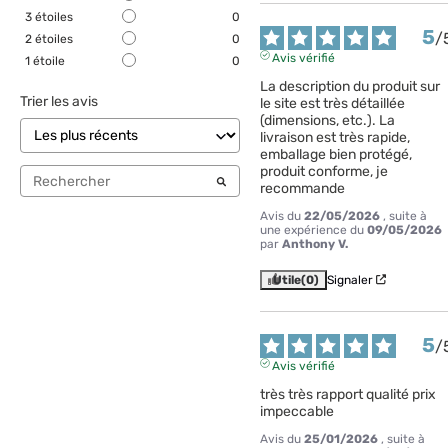
3
étoiles
0
5
/
2
étoiles
0
Avis vérifié
1
étoile
0
La description du produit sur 
Trier les avis
le site est très détaillée 
(dimensions, etc.). La 
livraison est très rapide, 
emballage bien protégé, 
produit conforme, je 
recommande
Avis du
22/05/2026
, suite à
une expérience du
09/05/2026
par
Anthony V.
Utile
(0)
Signaler
5
/
Avis vérifié
très très rapport qualité prix 
impeccable
Avis du
25/01/2026
, suite à