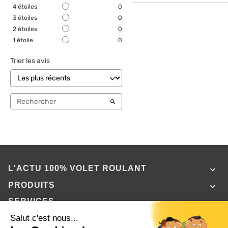
4
étoiles
0
3
étoiles
0
2
étoiles
0
1
étoile
0
Trier les avis
L'ACTU 100%
VOLET ROULANT

PRODUITS

SERVICES

INFORMATIONS
