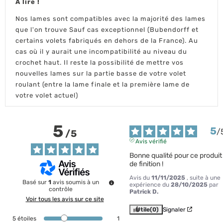
A lire !
Nos lames sont compatibles avec la majorité des lames
que l'on trouve Sauf cas exceptionnel (Bubendorff et
certains volets fabriqués en dehors de la France). Au
cas où il y aurait une incompatibilité au niveau du
crochet haut. Il reste la possibilité de mettre vos
nouvelles lames sur la partie basse de votre volet
roulant (entre la lame finale et la première lame de
votre volet actuel)
5
5
/
/
5
Avis vérifié
Bonne qualité pour ce produit 
de finition !
Avis du
11/11/2025
, suite à une
Basé sur
1
avis soumis à un
expérience du
28/10/2025
par
contrôle
Patrick D.
Voir tous les avis sur ce site
Utile
(0)
Signaler
5
étoiles
1