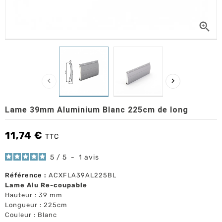



Lame 39mm Aluminium Blanc 225cm de long
11,74 €
TTC
5
/
5
-
1
avis
Référence :
ACXFLA39AL225BL
Lame Alu Re-coupable
Hauteur : 39 mm
Longueur : 225cm
Couleur : Blanc