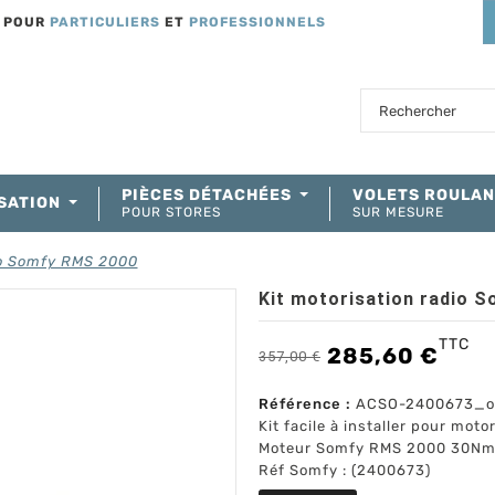
T POUR
PARTICULIERS
ET
PROFESSIONNELS
PIÈCES DÉTACHÉES
VOLETS ROULA
SATION
POUR STORES
SUR MESURE
io Somfy RMS 2000
Kit motorisation radio 
TTC
285,60 €
357,00 €
Référence :
ACSO-2400673_o
Kit facile à installer pour moto
Moteur Somfy RMS 2000 30Nm 
Réf Somfy : (2400673)