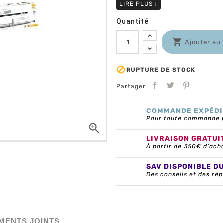
LIRE PLUS
↓
Quantité

Ajouter au

RUPTURE DE STOCK
Partager
COMMANDE EXPÉDI
Pour toute commande pa

LIVRAISON GRATUI
À partir de 350€ d’ach
SAV DISPONIBLE D
Des conseils et des rép
MENTS JOINTS