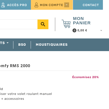
ACCÈS PRO
MON COMPTE
CONTACT

MON
PANIER

0,00 €
0
NTS
BSO
MOUSTIQUAIRES
Somfy RMS 2000
Économisez 20%
ld
riser votre volet roulant manuel
+ accessoires