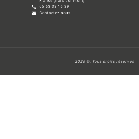
France (hors dom-tom)

05 63 33 16 39

Contactez-nous
2026 ©, Tous droits réservés