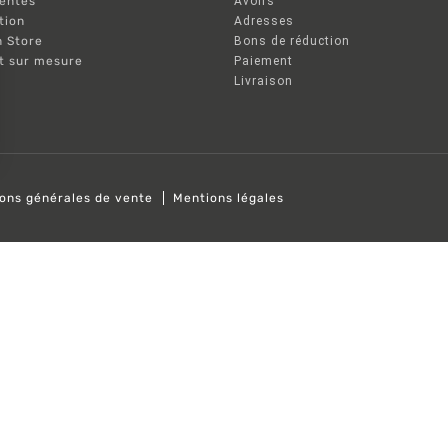
ventes
Avoirs
tion
Adresses
n Store
Bons de réduction
nt sur mesure
Paiement
Livraison
ions générales de vente
Mentions légales