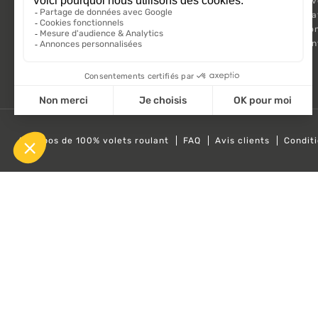
Meilleures 
Kit Motorisa
Motorisatio
Volet roula
A propos de 100% volets roulant
FAQ
Avis clients
Condit