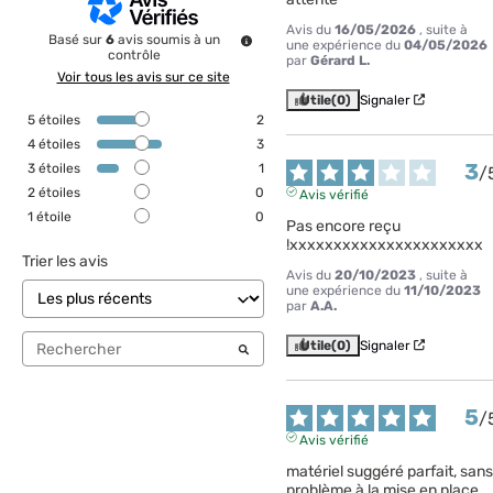
Avis du
16/05/2026
, suite à
Basé sur
6
avis soumis à un
une expérience du
04/05/2026
contrôle
par
Gérard L.
Voir tous les avis sur ce site
Utile
(0)
Signaler
5
étoiles
2
4
étoiles
3
3
3
étoiles
1
/
2
étoiles
0
Avis vérifié
1
étoile
0
Pas encore reçu 
!xxxxxxxxxxxxxxxxxxxxxx
Trier les avis
Avis du
20/10/2023
, suite à
une expérience du
11/10/2023
par
A.A.
Utile
(0)
Signaler
5
/
Avis vérifié
matériel suggéré parfait, sans 
problème à la mise en place