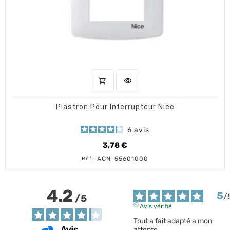
shopping_cart
visibility
AJOUTER AU PANIER
APERÇU RAPIDE
Plastron Pour Interrupteur Nice
6
avis
3,78 €
Prix
ACN-55601000
Réf
:
4.2
5
/
/
5
Avis vérifié
Tout a fait adapté a mon 
attente