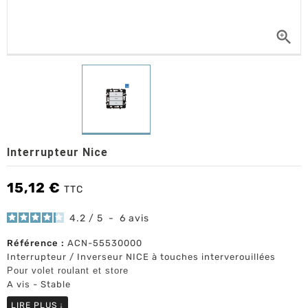

Interrupteur Nice
15,12 €
TTC
4.2
/
5
-
6
avis
Référence :
ACN-55530000
Interrupteur / Inverseur NICE à touches interverouillées
Pour volet roulant et store
A vis - Stable
LIRE PLUS
↓