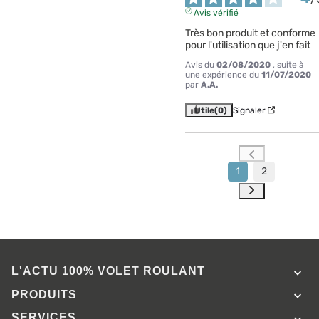
Avis vérifié
Très bon produit et conforme 
pour l'utilisation que j'en fait
Avis du
02/08/2020
, suite à
une expérience du
11/07/2020
par
A.A.
Utile
(0)
Signaler
1
2
L'ACTU 100%
VOLET ROULANT

PRODUITS

SERVICES