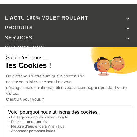
L'ACTU 100%
VOLET ROULANT

PRODUITS

SERVICES

INFORMATIONS

A propos de 100% volets roulant
FAQ
Avis clients
Conditions générales de vente
Mentions légales
2026 ©, Tous droits réservés