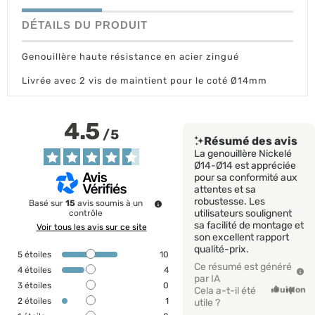
DÉTAILS DU PRODUIT
Genouillère haute résistance en acier zingué
Livrée avec 2 vis de maintient pour le coté Ø14mm
4.5
/
5
Résumé des avis
La genouillère Nickelé
Ø14-Ø14 est appréciée
pour sa conformité aux
attentes et sa
robustesse. Les
Basé sur
15
avis soumis à un
utilisateurs soulignent
contrôle
sa facilité de montage et
Voir tous les avis sur ce site
son excellent rapport
qualité-prix.
5
étoiles
10
Ce résumé est généré
4
étoiles
4
par IA
3
étoiles
0
Cela a-t-il été
Oui
Non
2
étoiles
1
utile ?