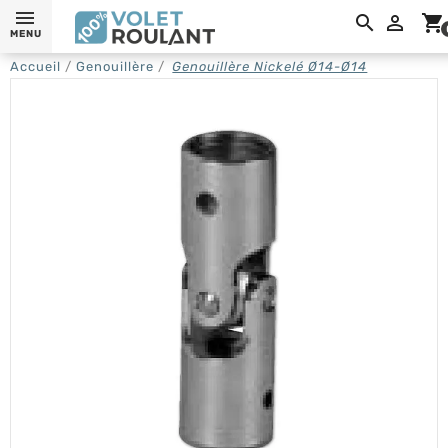

shopping_cart
MENU
Accueil
Genouillère
Genouillère Nickelé Ø14-Ø14