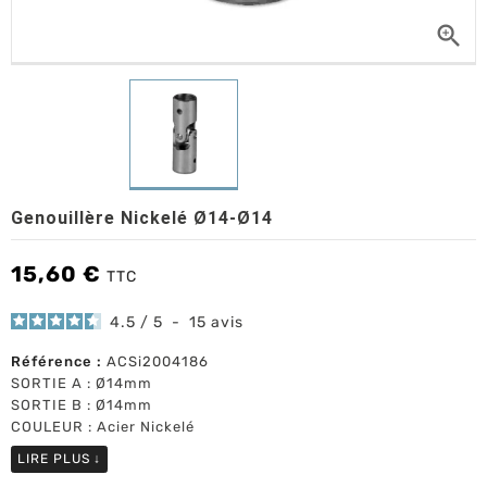

Genouillère Nickelé Ø14-Ø14
15,60 €
TTC
4.5
/
5
-
15
avis
Référence :
ACSi2004186
SORTIE A : Ø14mm
SORTIE B : Ø14mm
COULEUR : Acier Nickelé
LIRE PLUS
↓