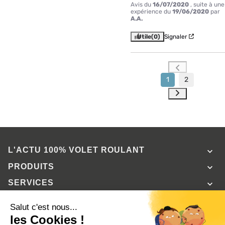
Avis du
16/07/2020
, suite à une
expérience du
19/06/2020
par
A.A.
Utile
(0)
Signaler
1
2
L'ACTU 100%
VOLET ROULANT

PRODUITS

SERVICES

INFORMATIONS
