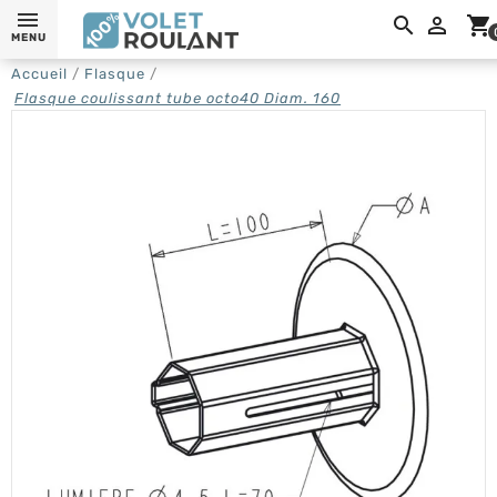

shopping_cart
MENU
Accueil
Flasque
Flasque coulissant tube octo40 Diam. 160