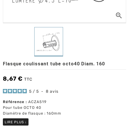

Flasque coulissant tube octo40 Diam. 160
8,67 €
TTC
5
/
5
-
8
avis
Référence :
ACZA519
Pour tube OCTO 40
Diamètre de flasque : 160mm
LIRE PLUS
↓