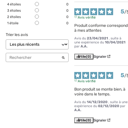
4
étoiles
0
5
3
étoiles
0
/
2
étoiles
0
Avis vérifié
1
étoile
0
Produit conforme correspond 
à mes attentes
Trier les avis
Avis du
23/04/2021
, suite à
une expérience du
10/04/2021
par
A.A.
Utile
(0)
Signaler
5
/
Avis vérifié
Bon produit se monte bien, à 
voire dans le temps.
Avis du
14/12/2020
, suite à une
expérience du
02/12/2020
par
A.A.
Utile
(0)
Signaler