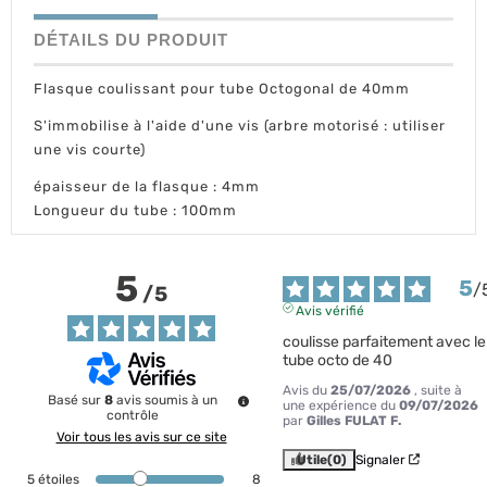
DÉTAILS DU PRODUIT
Flasque coulissant pour tube Octogonal de 40mm
S'immobilise à l'aide d'une vis (arbre motorisé : utiliser
une vis courte)
épaisseur de la flasque : 4mm
Longueur du tube : 100mm
5
5
/
/
5
Avis vérifié
coulisse parfaitement avec le 
tube octo de 40
Avis du
25/07/2026
, suite à
Basé sur
8
avis soumis à un
une expérience du
09/07/2026
contrôle
par
Gilles FULAT F.
Voir tous les avis sur ce site
Utile
(0)
Signaler
5
étoiles
8