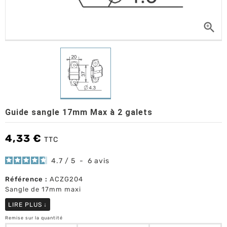

Guide sangle 17mm Max à 2 galets
4,33 €
TTC
4.7
/
5
-
6
avis
Référence :
ACZG204
Sangle de 17mm maxi
LIRE PLUS
↓
Remise sur la quantité