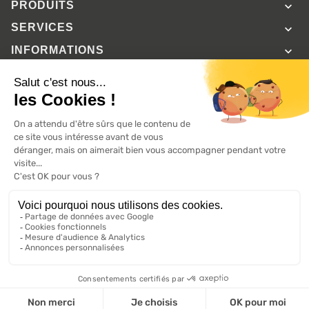
PRODUITS

SERVICES

INFORMATIONS

A propos de 100% volets roulant
FAQ
Avis clients
Conditions générales de vente
Mentions légales
2026 ©, Tous droits réservés