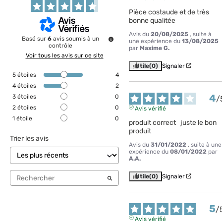
Pièce costaude et de très 
bonne qualitée
Avis du
20/08/2025
, suite à
Basé sur
6
avis soumis à un
une expérience du
13/08/2025
contrôle
par
Maxime G.
Voir tous les avis sur ce site
Utile
(0)
Signaler
5
étoiles
4
4
étoiles
2
4
3
étoiles
0
/
2
étoiles
0
Avis vérifié
1
étoile
0
produit correct   juste le bon 
produit
Trier les avis
Avis du
31/01/2022
, suite à une
expérience du
08/01/2022
par
A.A.
Utile
(0)
Signaler
5
/
Avis vérifié