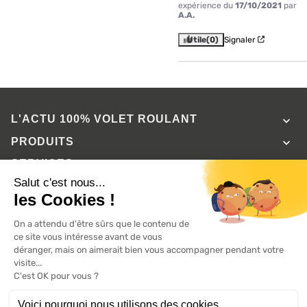
expérience du
17/10/2021
par
A.A.
Utile
(0)
Signaler
L'ACTU 100%
VOLET ROULANT

PRODUITS

SERVICES

INFORMATIONS

A propos de 100% volets roulant
FAQ
Avis clients
Conditions générales de vente
Mentions légales