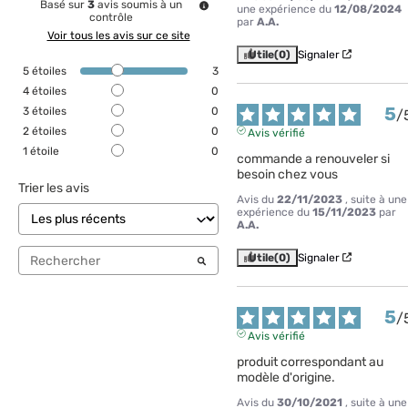
Basé sur
3
avis soumis à un
une expérience du
12/08/2024
contrôle
par
A.A.
Voir tous les avis sur ce site
Utile
(0)
Signaler
5
étoiles
3
4
étoiles
0
5
3
étoiles
0
/
2
étoiles
0
Avis vérifié
1
étoile
0
commande a renouveler si 
besoin chez vous
Trier les avis
Avis du
22/11/2023
, suite à une
expérience du
15/11/2023
par
A.A.
Utile
(0)
Signaler
5
/
Avis vérifié
produit correspondant au 
modèle d'origine.
Avis du
30/10/2021
, suite à une