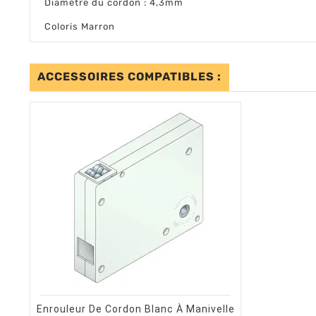
Diamètre du cordon : 4,3mm
Coloris Marron
ACCESSOIRES COMPATIBLES :
shopping_cart
visibility
AJOUTER AU PANIER
APERÇU RAPIDE
Enrouleur De Cordon Blanc À Manivelle