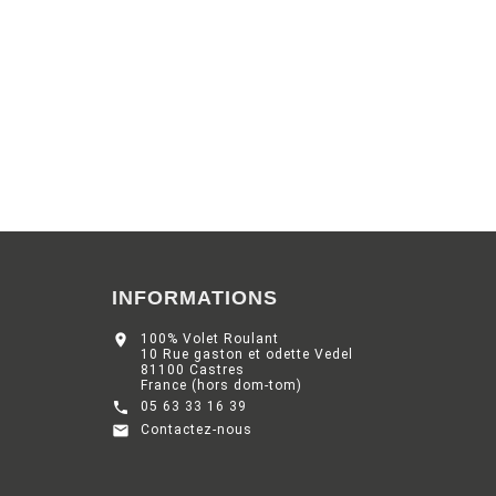
INFORMATIONS

100% Volet Roulant
10 Rue gaston et odette Vedel
81100 Castres
France (hors dom-tom)

05 63 33 16 39

Contactez-nous