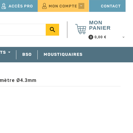
ACCÈS PRO
MON COMPTE
CONTACT

MON
PANIER

0,00 €
0
NTS
BSO
MOUSTIQUAIRES
amètre Ø4.3mm