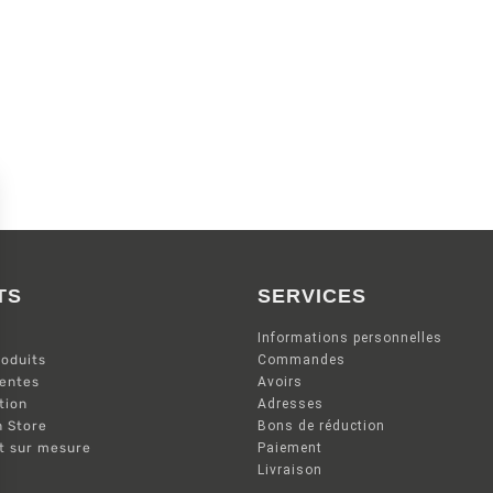
TS
SERVICES
Informations personnelles
oduits
Commandes
ventes
Avoirs
tion
Adresses
n Store
Bons de réduction
nt sur mesure
Paiement
Livraison