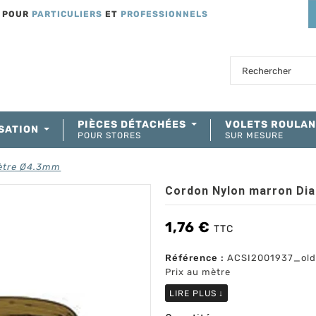
T POUR
PARTICULIERS
ET
PROFESSIONNELS
PIÈCES DÉTACHÉES
VOLETS ROULA
SATION
POUR STORES
SUR MESURE
ètre Ø4.3mm
Cordon Nylon marron Di
1,76 €
TTC
Référence :
ACSI2001937_old
Prix au mètre
LIRE PLUS
↓