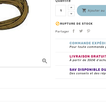
Quantité

Ajouter au

RUPTURE DE STOCK
Partager
COMMANDE EXPÉDI
Pour toute commande pa
LIVRAISON GRATUI

À partir de 350€ d’ach
SAV DISPONIBLE D
Des conseils et des rép