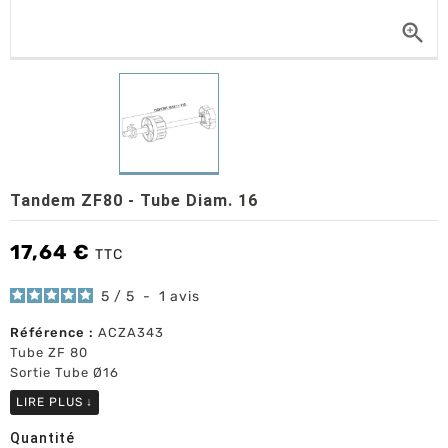

Tandem ZF80 - Tube Diam. 16
17,64 €
TTC
5
/
5
-
1
avis
Référence :
ACZA343
Tube ZF 80
Sortie Tube Ø16
LIRE PLUS
↓
Quantité