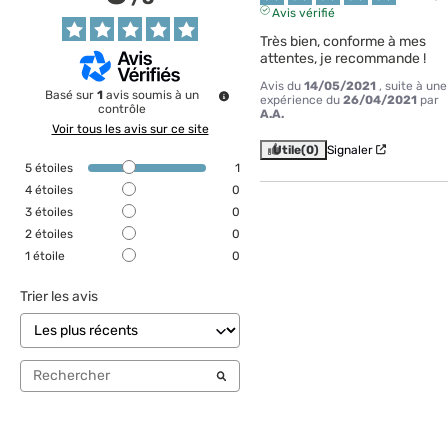
Avis vérifié
Très bien, conforme à mes 
attentes, je recommande !
Avis du
14/05/2021
, suite à une
Basé sur
1
avis soumis à un
expérience du
26/04/2021
par
contrôle
A.A.
Voir tous les avis sur ce site
Utile
(0)
Signaler
5
étoiles
1
4
étoiles
0
3
étoiles
0
2
étoiles
0
1
étoile
0
Trier les avis