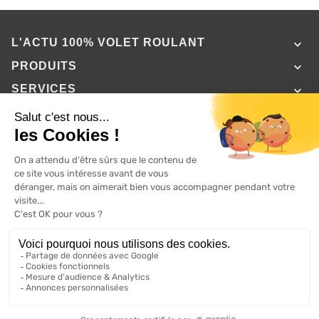
L'ACTU 100%
VOLET ROULANT

PRODUITS

SERVICES

INFORMATIONS

A propos de 100% volets roulant
FAQ
Avis clients
Conditions générales de vente
Mentions légales
2026 ©, Tous droits réservés