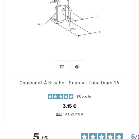
shopping_cart
visibility
AJOUTER AU PANIER
APERÇU RAPIDE
Coussinet À Broche - Support Tube Diam 16
13
avis
3,15 €
Prix
ACZB104
Réf
:
5
5
/
/
5