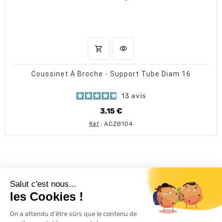
shopping_cart
visibility
AJOUTER AU PANIER
APERÇU RAPIDE
Coussinet À Broche - Support Tube Diam 16
13
avis
3,15 €
Prix
ACZB104
Réf
:
L'ACTU 100%
VOLET ROULANT

PRODUITS
