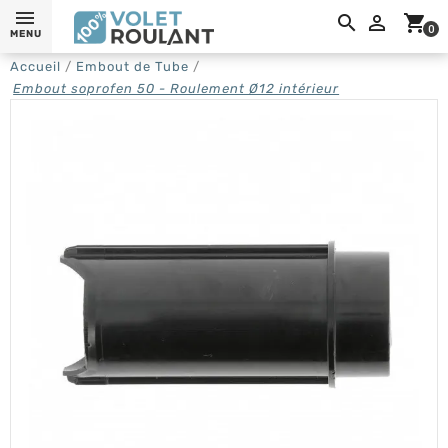
0,

shopping_cart
0
MENU
Accueil
Embout de Tube
Embout soprofen 50 - Roulement Ø12 intérieur