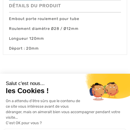
DÉTAILS DU PRODUIT
Embout porte roulement pour tube
Roulement diamètre Ø28 / Ø12mm
Longueur 120mm
Dèport : 20mm
L'ACTU 100%
VOLET ROULANT

PRODUITS

SERVICES

INFORMATIONS
