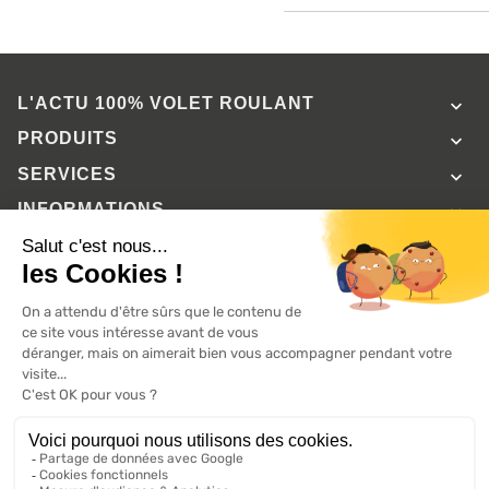
L'ACTU 100%
VOLET ROULANT

PRODUITS

SERVICES

INFORMATIONS

A propos de 100% volets roulant
FAQ
Avis clients
Conditions générales de vente
Mentions légales
2026 ©, Tous droits réservés