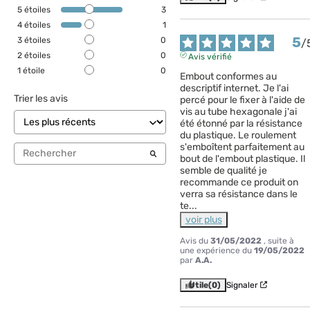
5
étoiles
3
4
étoiles
1
5
3
étoiles
0
/
2
étoiles
0
Avis vérifié
1
étoile
0
Embout conformes au 
descriptif internet. Je l'ai 
Trier les avis
percé pour le fixer à l'aide de 
vis au tube hexagonale j'ai 
été étonné par la résistance 
du plastique. Le roulement 
s'emboîtent parfaitement au 
bout de l'embout plastique. Il 
semble de qualité je 
recommande ce produit on 
verra sa résistance dans le 
te
...
voir plus
Avis du
31/05/2022
, suite à
une expérience du
19/05/2022
par
A.A.
Utile
(0)
Signaler