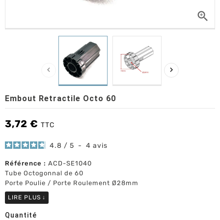



Embout Retractile Octo 60
3,72 €
TTC
4.8
/
5
-
4
avis
Référence :
ACD-SE1040
Tube Octogonnal de 60
Porte Poulie / Porte Roulement Ø28mm
LIRE PLUS
↓
Quantité