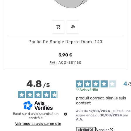
shopping_cart
visibility
AJOUTER AU PANIER
APERÇU RAPIDE
Poulie De Sangle Deprat Diam. 140
3,90 €
Prix
ACD-SE1150
Réf
:
4.8
4
/
/
5
Avis vérifié
produit correct  bien je suis 
content
Avis du
17/08/2024
, suite à une
Basé sur
4
avis soumis à un
expérience du
10/08/2024
par
contrôle
A.A.
Voir tous les avis sur ce site
Utile
(0)
Signaler