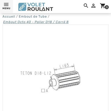
0,

shopping_cart
0
MENU
Accueil
Embout de Tube
Embout Octo 40 - Palier D18 / Carré 8