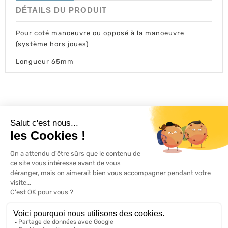
DÉTAILS DU PRODUIT
Pour coté manoeuvre ou opposé à la manoeuvre
(système hors joues)
Longueur 65mm
L'ACTU 100%
VOLET ROULANT

PRODUITS

SERVICES

INFORMATIONS
