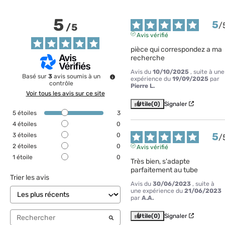
5
5
/
/
5
Avis vérifié
pièce qui correspondez a ma 
recherche
Avis du
10/10/2025
, suite à une
Basé sur
3
avis soumis à un
expérience du
19/09/2025
par
contrôle
Pierre L.
Voir tous les avis sur ce site
Utile
(0)
Signaler
5
étoiles
3
4
étoiles
0
5
3
étoiles
0
/
2
étoiles
0
Avis vérifié
1
étoile
0
Très bien, s'adapte 
parfaitement au tube
Trier les avis
Avis du
30/06/2023
, suite à
une expérience du
21/06/2023
par
A.A.
Utile
(0)
Signaler