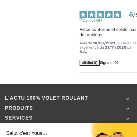
5
/
Avis vérifié
Pièce conforme et solide, pas 
de problème
Avis du
18/03/2021
, suite à une
expérience du
21/11/2020
par
A.A.
Utile
(0)
Signaler
L'ACTU 100%
VOLET ROULANT

PRODUITS

SERVICES

INFORMATIONS
