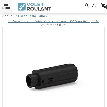

shopping_cart
MENU
Accueil
Embout de Tube
Embout Escamotable ZF 54 - Crabot 27 femelle - porte
roulement Ø28