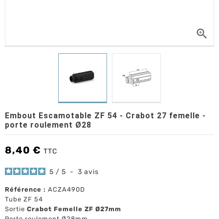

Embout Escamotable ZF 54 - Crabot 27 femelle -
porte roulement Ø28
8,40 €
TTC
5
/
5
-
3
avis
Référence :
ACZA490D
Tube ZF 54
Sortie
Crabot Femelle ZF Ø27mm
Porte roulement Ø28mm