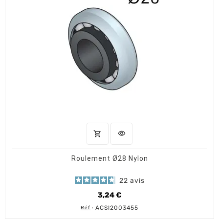
shopping_cart
visibility
AJOUTER AU PANIER
APERÇU RAPIDE
Roulement Ø28 Nylon
22
avis
3,24 €
Prix
ACSI2003455
Réf
: