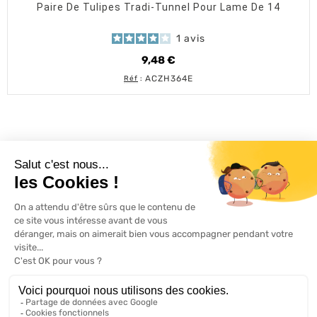
Paire De Tulipes Tradi-Tunnel Pour Lame De 14
1
avis
9,48 €
Prix
ACZH364E
Réf
:
L'ACTU 100%
VOLET ROULANT

PRODUITS

SERVICES

INFORMATIONS

A propos de 100% volets roulant
FAQ
Avis clients