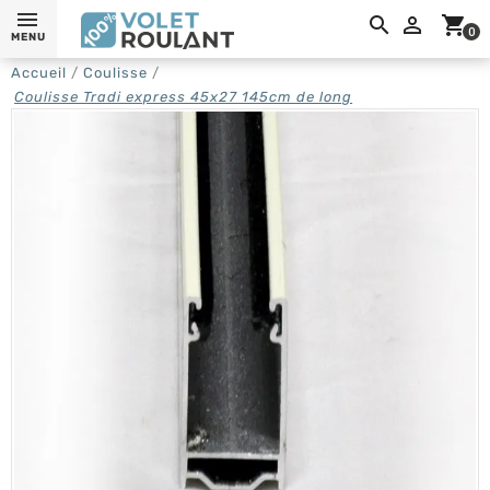
0,

shopping_cart
0
MENU
Accueil
Coulisse
Coulisse Tradi express 45x27 145cm de long