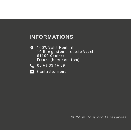
INFORMATIONS

100% Volet Roulant
10 Rue gaston et odette Vedel
81100 Castres
France (hors dom-tom)

05 63 33 16 39

Contactez-nous
2026 ©, Tous droits réservés