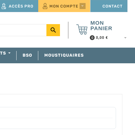
ACCÈS PRO
MON COMPTE
CONTACT

MON
PANIER

0,00 €
0
NTS
BSO
MOUSTIQUAIRES