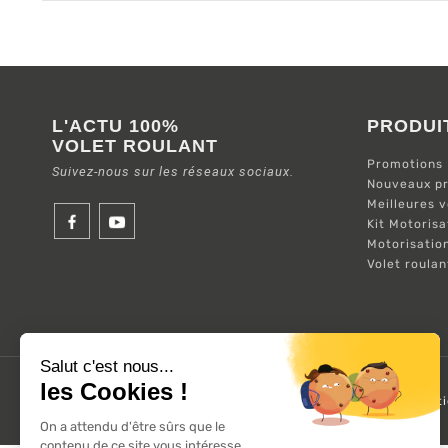
L'ACTU 100%
PRODUI
VOLET ROULANT
Promotions
Suivez-nous sur les réseaux sociaux.
Nouveaux pr
Meilleures 
Kit Motorisa
Motorisatio
Volet roula
A propos de 100% volets roulant
FAQ
Avis clients
Condit