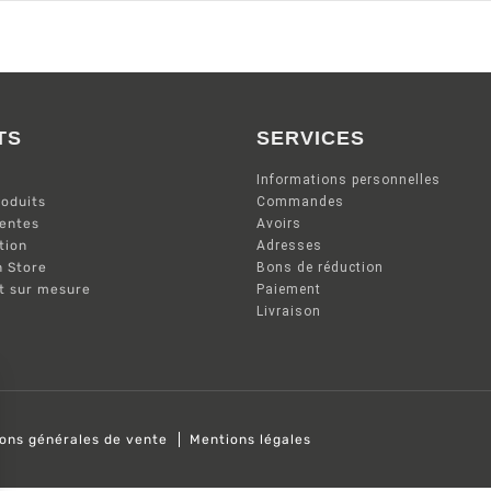
TS
SERVICES
Informations personnelles
oduits
Commandes
ventes
Avoirs
tion
Adresses
n Store
Bons de réduction
nt sur mesure
Paiement
Livraison
ions générales de vente
Mentions légales