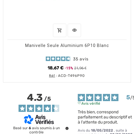
shopping_cart
visibility
AJOUTER AU PANIER
APERÇU RAPIDE
Manivelle Seule Aluminium 6P10 Blanc
35
avis
18,67 €
21,96 €
-15%
Prix de base
Prix
ACD-T496P90
Réf
:
4.3
5
/
/
5
Avis vérifié
Très bien, correspond 
parfaitement au descriptif et 
à l'attente du produit.
Basé sur
6
avis soumis à un
Avis du
18/05/2022
, suite à
contrôle