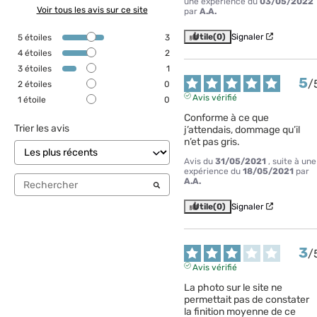
une expérience du
03/05/2022
Voir tous les avis sur ce site
par
A.A.
Utile
(0)
Signaler
5
étoiles
3
4
étoiles
2
3
étoiles
1
5
/
2
étoiles
0
Avis vérifié
1
étoile
0
Conforme à ce que 
Trier les avis
j’attendais, dommage qu’il 
n’et pas gris.
Avis du
31/05/2021
, suite à une
expérience du
18/05/2021
par
A.A.
Utile
(0)
Signaler
3
/
Avis vérifié
La photo sur le site ne 
permettait pas de constater 
la finition moyenne de ce 