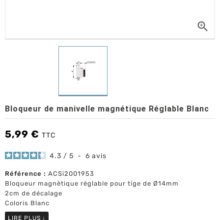

Bloqueur de manivelle magnétique Réglable Blanc
5,99 €
TTC
4.3
/
5
-
6
avis
Référence :
ACSi2001953
Bloqueur magnètique réglable pour tige de Ø14mm
2cm de décalage
Coloris Blanc
LIRE PLUS
↓