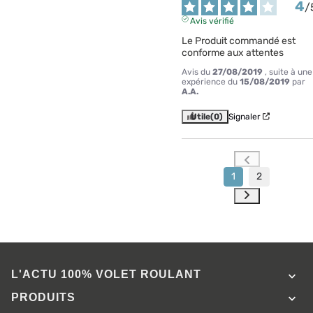
4
/
Avis vérifié
Le Produit commandé est 
conforme aux attentes
Avis du
27/08/2019
, suite à une
expérience du
15/08/2019
par
A.A.
Utile
(0)
Signaler
1
2
L'ACTU 100%
VOLET ROULANT

PRODUITS
