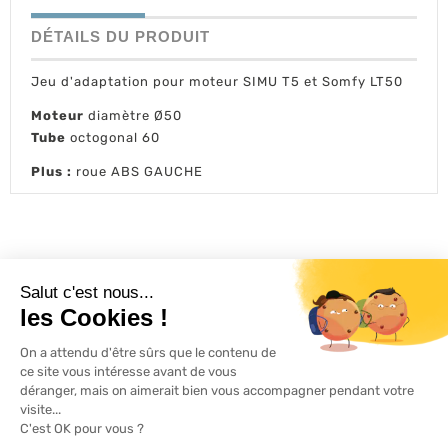
DÉTAILS DU PRODUIT
Jeu d'adaptation pour moteur SIMU T5 et Somfy LT50
Moteur
diamètre Ø50
Tube
octogonal 60
Plus :
roue ABS GAUCHE
L'ACTU 100%
VOLET ROULANT

PRODUITS

SERVICES

INFORMATIONS
