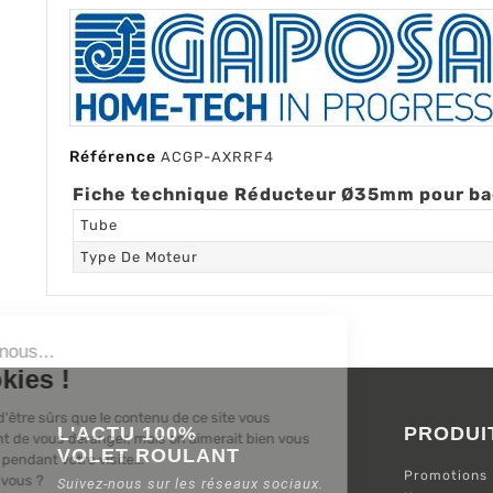
Référence
ACGP-AXRRF4
Fiche technique Réducteur Ø35mm pour ba
Tube
Type De Moteur
L'ACTU 100%
PRODUI
VOLET ROULANT
Promotions
Suivez-nous sur les réseaux sociaux.