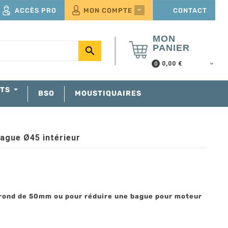
ACCÈS PRO
MON COMPTE
CONTACT

MON
PANIER

0,00 €
0
NTS
BSO
MOUSTIQUAIRES
gue Ø45 intérieur
rond de 50mm ou pour réduire une bague pour moteur