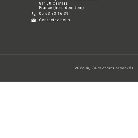
81100 Castres
France (hors dom-tom)

05 63 33 16 39

Contactez-nous
2026 ©, Tous droits réservés