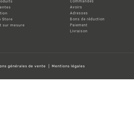
oduits
Commandes
ventes
Avoirs
tion
Adresses
n Store
Bons de réduction
nt sur mesure
Paiement
Livraison
ions générales de vente
Mentions légales