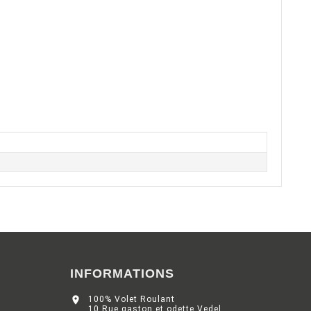
INFORMATIONS

100% Volet Roulant
10 Rue gaston et odette Vedel