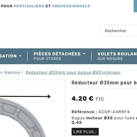
T POUR
PARTICULIERS
ET
PROFESSIONNELS
PIÈCES DÉTACHÉES
VOLETS ROULA
SATION
POUR STORES
SUR MESURE
on Gaposa
Réducteur Ø35mm pour bague Ø45 intérieur
Réducteur Ø35mm pour ba
4,20 €
TTC
Référence :
ACGP-AXRRF4
Bague
moteur Ø35
pour tube
D.45
LIRE PLUS
↓